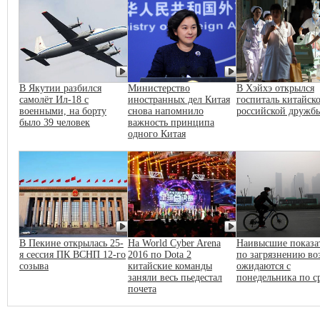
В Якутии разбился
Министерство
В Хэйхэ открылся
самолёт Ил-18 с
иностранных дел Китая
госпиталь китайско
военными, на борту
снова напомнило
российской дружб
было 39 человек
важность принципа
одного Китая
В Пекине открылась 25-
На World Cyber Arena
Наивысшие показа
я сессия ПК ВСНП 12-го
2016 по Dota 2
по загрязнению во
созыва
китайские команды
ожидаются с
заняли весь пьедестал
понедельника по с
почета