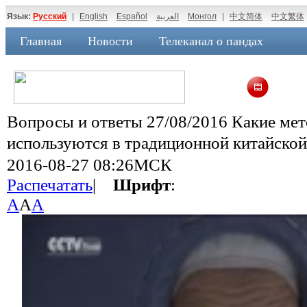
Язык:
Русский
|
English
Español
العربية
Монгол
|
中文简体
中文繁体
Главная
Новости
Телеканал о пандах
Вопросы и ответы 27/08/2016 Какие мет
используются в традиционной китайск
2016-08-27 08:26МСК
Распечатать
|
Шрифт
:
A
A
A