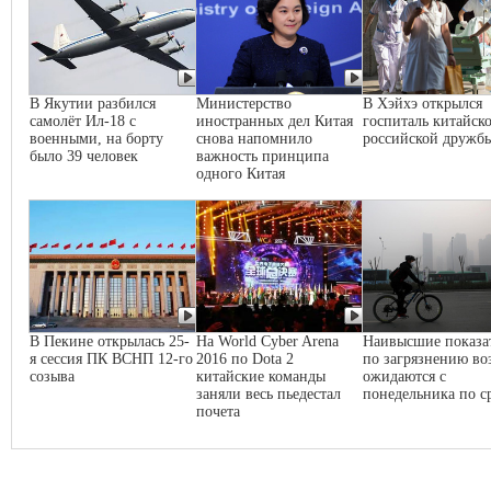
В Якутии разбился
Министерство
В Хэйхэ открылся
самолёт Ил-18 с
иностранных дел Китая
госпиталь китайско
военными, на борту
снова напомнило
российской дружб
было 39 человек
важность принципа
одного Китая
В Пекине открылась 25-
На World Cyber Arena
Наивысшие показа
я сессия ПК ВСНП 12-го
2016 по Dota 2
по загрязнению во
созыва
китайские команды
ожидаются с
заняли весь пьедестал
понедельника по с
почета