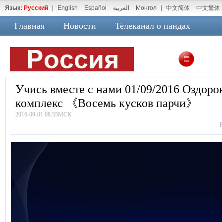
Язык:
Русский
|
English
Español
العربية
Монгол
|
中文简体
中文繁体
Главная
Новости
Телеканал о пандах
Учись вместе с нами 01/09/2016 Оздор
комплекс 《Восемь кусков парчи》
2016-09-01 08:55МСК