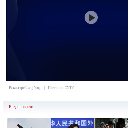
Редактор:
Chang Ying |
Источник:
CNTV
Видеоновости