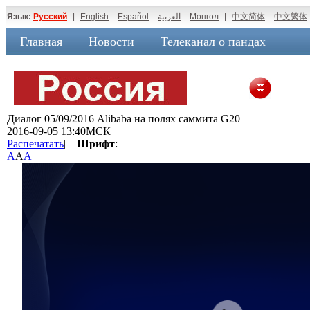
Язык:
Русский
|
English
Español
العربية
Монгол
|
中文简体
中文繁体
Главная
Новости
Телеканал о пандах
Диалог 05/09/2016 Alibaba на полях саммита G20
2016-09-05 13:40МСК
Распечатать
|
Шрифт
:
A
A
A