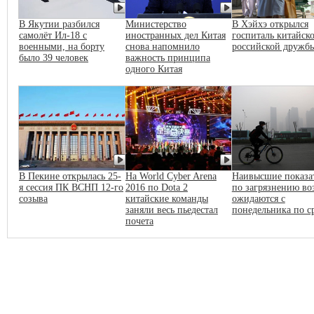
В Якутии разбился
Министерство
В Хэйхэ открылся
самолёт Ил-18 с
иностранных дел Китая
госпиталь китайско
военными, на борту
снова напомнило
российской дружб
было 39 человек
важность принципа
одного Китая
В Пекине открылась 25-
На World Cyber Arena
Наивысшие показа
я сессия ПК ВСНП 12-го
2016 по Dota 2
по загрязнению во
созыва
китайские команды
ожидаются с
заняли весь пьедестал
понедельника по с
почета