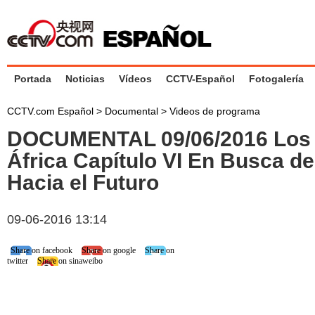
Portada
Noticias
Vídeos
CCTV-Español
Fotogalería
CCTV.com Español
>
Documental
>
Videos de programa
DOCUMENTAL 09/06/2016 Los 
África Capítulo VI En Busca d
Hacia el Futuro
09-06-2016 13:14
Share on facebook
Share on google
Share on
twitter
Share on sinaweibo