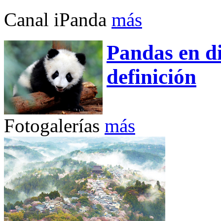
Canal iPanda
más
Pandas en di
definición
Fotogalerías
más