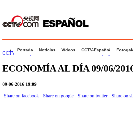
Portada
Noticias
Vídeos
CCTV-Español
Fotogal
CCTV.com Español
>
Economía al Día
>
Videos de programa
ECONOMÍA AL DÍA 09/06/201
09-06-2016 19:09
Share on facebook
Share on google
Share on twitter
Share on s