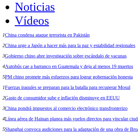
Noticias
Vídeos
1
China condena ataque terrorista en Pakistán
2
China urge a Japón a hacer más para la paz y estabilidad regionales
3
Gobierno chino abre investigación sobre escándalo de vacunas
4
Autobús cae a barranco en Guatemala y deja al menos 19 muertos
5
PM chino promete más esfuerzos para lograr gobernación honesta
1
Fuerzas iraquíes se preparan para la batalla para recuperar Mosul
2
Gasto de consumidor sube e inflación disminuye en EEUU
3
China pondrá impuestos al comercio electrónico transfronterizo
4
Línea aérea de Hainan planea más vuelos directos para vincular ciu
5
Shanghai convoca audiciones para la adaptación de una obra de Br