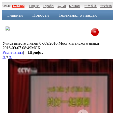
Язык:
Русский
|
English
Español
العربية
Монгол
|
中文简体
中文繁体
Главная
Новости
Телеканал о пандах
Учись вместе с нами 07/09/2016 Мост китайского языка
2016-09-07 08:49МСК
Распечатать
|
Шрифт
:
A
A
A