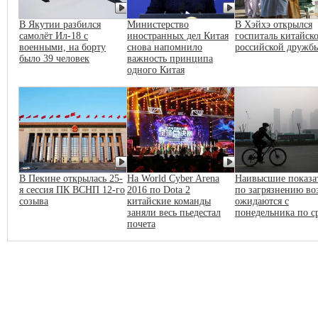
В Якутии разбился
Министерство
В Хэйхэ открылся
самолёт Ил-18 с
иностранных дел Китая
госпиталь китайско
военными, на борту
снова напомнило
российской дружб
было 39 человек
важность принципа
одного Китая
В Пекине открылась 25-
На World Cyber Arena
Наивысшие показа
я сессия ПК ВСНП 12-го
2016 по Dota 2
по загрязнению во
созыва
китайские команды
ожидаются с
заняли весь пьедестал
понедельника по с
почета