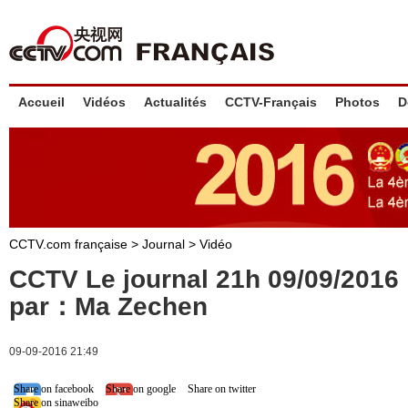
Accueil
Vidéos
Actualités
CCTV-Français
Photos
D
CCTV.com française
>
Journal
>
Vidéo
CCTV Le journal 21h 09/09/201
par：Ma Zechen
09-09-2016 21:49
Share on facebook
Share on google
Share on twitter
Share on sinaweibo