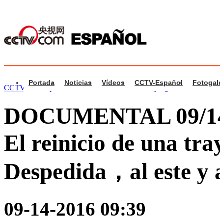
Portada
Noticias
Vídeos
CCTV-Español
Fotogal
CCTV.com Español
>
Documental
>
Videos de programa
DOCUMENTAL 09/14/2
El reinicio de una tr
Despedida，al este y a
09-14-2016 09:39