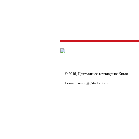
© 2016, Центральное телевидение Китая.
E-mail: liusiting@staff.cntv.cn