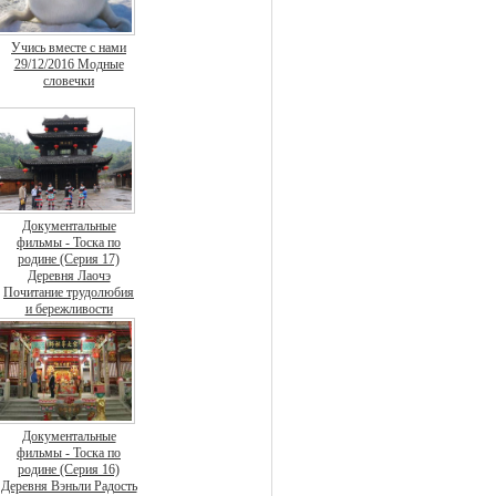
Учись вместе с нами
29/12/2016 Модные
словечки
Документальные
фильмы - Тоска по
родине (Серия 17)
Деревня Лаочэ
Почитание трудолюбия
и бережливости
Документальные
фильмы - Тоска по
родине (Серия 16)
Деревня Вэньли Радость