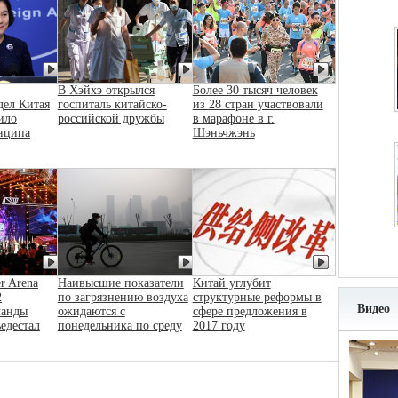
В Хэйхэ открылся
Более 30 тысяч человек
дел Китая
госпиталь китайско-
из 28 стран участвовали
ило
российской дружбы
в марафоне в г.
нципа
Шэньчжэнь
r Arena
Наивысшие показатели
Китай углубит
2
по загрязнению воздуха
структурные реформы в
Видео
манды
ожидаются с
сфере предложения в
ьедестал
понедельника по среду
2017 году