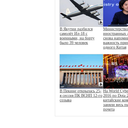
В Якутии разбился
Министерство
самолёт Ил-18 с
иностранных 
военными, на борту
снова напомн
было 39 человек
важность при
одного Китая
В Пекине открылась 25-
На World Cybe
я сессия ПК ВСНП 12-го
2016 по Dota 
созыва
китайские ко
заняли весь п
почета