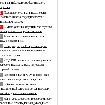
естиваль тибетского изобразительного
скусства
2
Пассажиропоток в дни празднования
итайского Нового года приблизится к 3
иллиардам человек
3
В Китае успешно запустили два спутника
истанционного зондирования Земли
4
Эрдоган уличил коалицию во главе с
ША в поддержке ИГ
5
Спецпрокуратура Республики Корея
адержала председателя национального
енсионного фонда
6
МИД КНР: японскому премьеру нельзя
осредотачиваться на мелочах, обходя
тороной главное
7
Интерфакс: на борту Ту-154 возможно
ассогласованно сработали закрылки
8
В Башкортостане открылся
нновационный центр для дополнительных
анятий студентов и школьников
9
Новая зона свободной торговли откроет
ровинцию Сычуань для международного