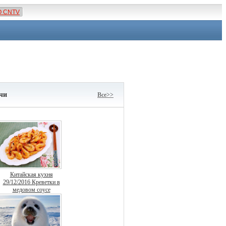
О CNTV
чи
Все>>
Китайская кухня
29/12/2016 Креветки в
медовом соусе