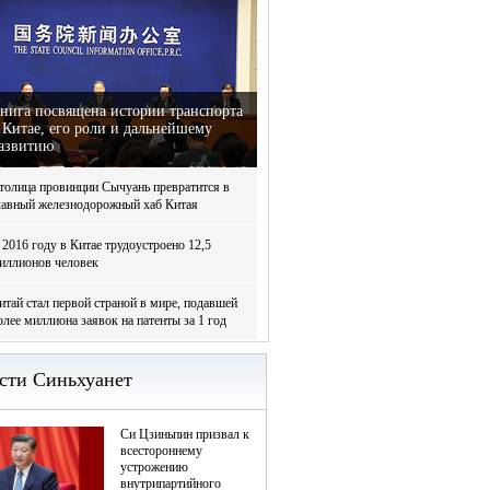
нига посвящена истории транспорта
 Китае, его роли и дальнейшему
азвитию
толица провинции Сычуань превратится в
лавный железнодорожный хаб Китая
 2016 году в Китае трудоустроено 12,5
иллионов человек
итай стал первой страной в мире, подавшей
олее миллиона заявок на патенты за 1 год