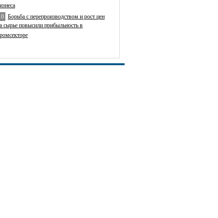
изнеса
10
Борьба с перепроизводством и рост цен
а сырье повысили прибыльность в
ромсекторе