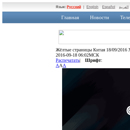
Язык:
Русский
|
English
Español
العربية
Главная
Новости
Теле
Жёлтые страницы Китая 18/09/2016
2016-09-18 06:02МСК
Распечатать
|
Шрифт
:
A
A
A