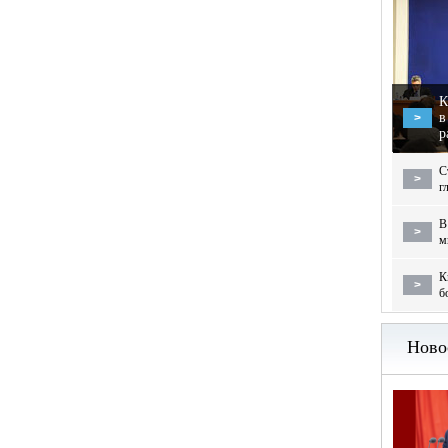
К
в
>
р
С
>
г
В
>
м
К
>
б