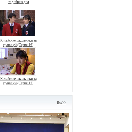
от добрых дел
Китайские школьники за
границей (Серия 16)
Китайские школьники за
границей (Серия 15)
Bce>>