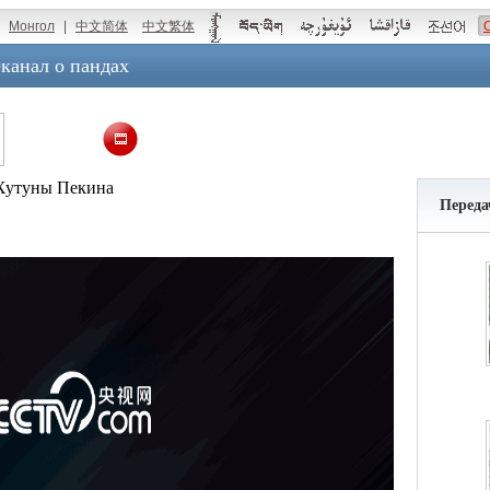
Монгол
|
中文简体
中文繁体
канал о пандах
 Хутуны Пекина
Переда