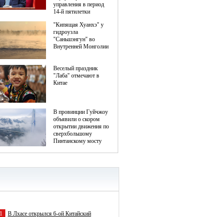
1
В Лхасе открылся 6-ой Китайский