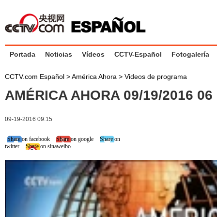
Portada
Noticias
Vídeos
CCTV-Español
Fotogalería
CCTV.com Español
>
América Ahora
>
Videos de programa
AMÉRICA AHORA 09/19/2016 0
09-19-2016 09:15
Share on facebook
Share on google
Share on
twitter
Share on sinaweibo