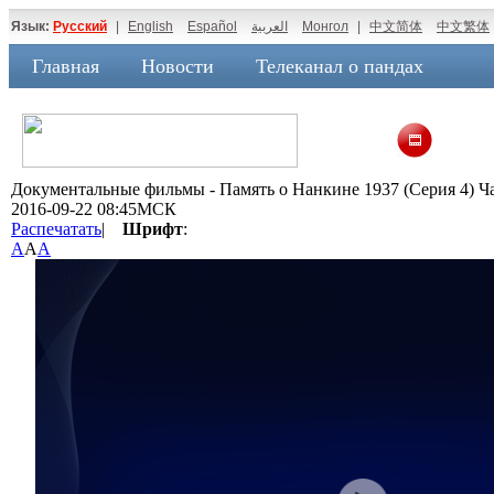
Язык:
Русский
|
English
Español
العربية
Монгол
|
中文简体
中文繁体
Главная
Новости
Телеканал о пандах
Документальные фильмы - Память о Нанкине 1937 (Серия 4) Ча
2016-09-22 08:45МСК
Распечатать
|
Шрифт
:
A
A
A