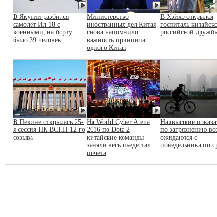
В Якутии разбился
Министерство
В Хэйхэ открылся
самолёт Ил-18 с
иностранных дел Китая
госпиталь китайско
военными, на борту
снова напомнило
российской дружб
было 39 человек
важность принципа
одного Китая
В Пекине открылась 25-
На World Cyber Arena
Наивысшие показа
я сессия ПК ВСНП 12-го
2016 по Dota 2
по загрязнению во
созыва
китайские команды
ожидаются с
заняли весь пьедестал
понедельника по с
почета