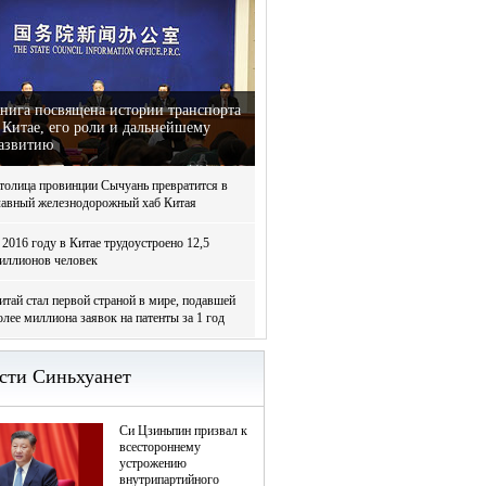
нига посвящена истории транспорта
 Китае, его роли и дальнейшему
азвитию
толица провинции Сычуань превратится в
лавный железнодорожный хаб Китая
 2016 году в Китае трудоустроено 12,5
иллионов человек
итай стал первой страной в мире, подавшей
олее миллиона заявок на патенты за 1 год