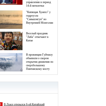
1
В Лхасе открылся 6-ой Китайский