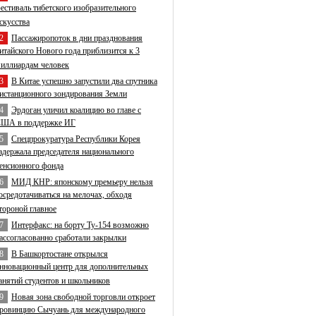
естиваль тибетского изобразительного
скусства
2
Пассажиропоток в дни празднования
итайского Нового года приблизится к 3
иллиардам человек
3
В Китае успешно запустили два спутника
истанционного зондирования Земли
4
Эрдоган уличил коалицию во главе с
ША в поддержке ИГ
5
Спецпрокуратура Республики Корея
адержала председателя национального
енсионного фонда
6
МИД КНР: японскому премьеру нельзя
осредотачиваться на мелочах, обходя
тороной главное
7
Интерфакс: на борту Ту-154 возможно
ассогласованно сработали закрылки
8
В Башкортостане открылся
нновационный центр для дополнительных
анятий студентов и школьников
9
Новая зона свободной торговли откроет
ровинцию Сычуань для международного