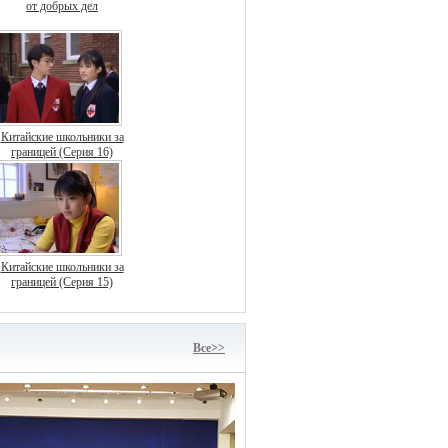
от добрых дел
Китайские школьники за
границей (Серия 16)
Китайские школьники за
границей (Серия 15)
Bce>>