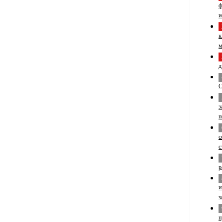
ф
и
к
м
д
С
з
п
с
с
р
и
з
п