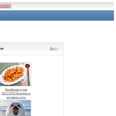
О CNTV
чи
Все>>
Китайская кухня
29/12/2016 Креветки в
медовом соусе