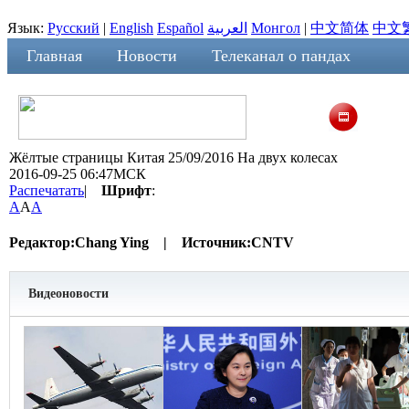
Язык:
Русский
|
English
Español
العربية
Монгол
|
中文简体
中文
Главная
Новости
Телеканал о пандах
Жёлтые страницы Китая 25/09/2016 На двух колесах
2016-09-25 06:47МСК
Распечатать
|
Шрифт
:
A
A
A
Редактор:
Chang Ying |
Источник:
CNTV
Видеоновости