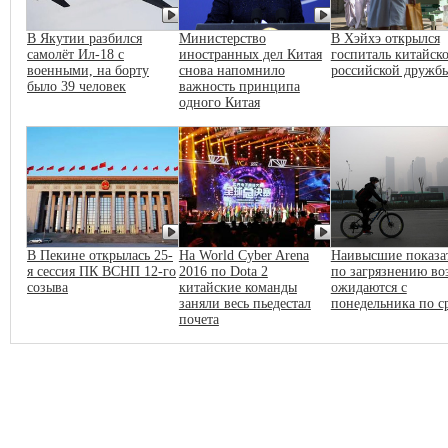
В Якутии разбился
Министерство
В Хэйхэ открылся
самолёт Ил-18 с
иностранных дел Китая
госпиталь китайско
военными, на борту
снова напомнило
российской дружб
было 39 человек
важность принципа
одного Китая
В Пекине открылась 25-
На World Cyber Arena
Наивысшие показа
я сессия ПК ВСНП 12-го
2016 по Dota 2
по загрязнению во
созыва
китайские команды
ожидаются с
заняли весь пьедестал
понедельника по с
почета