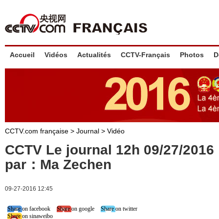
Accueil
Vidéos
Actualités
CCTV-Français
Photos
D
CCTV.com française
>
Journal
>
Vidéo
CCTV Le journal 12h 09/27/201
par：Ma Zechen
09-27-2016 12:45
Share on facebook
Share on google
Share on twitter
Share on sinaweibo