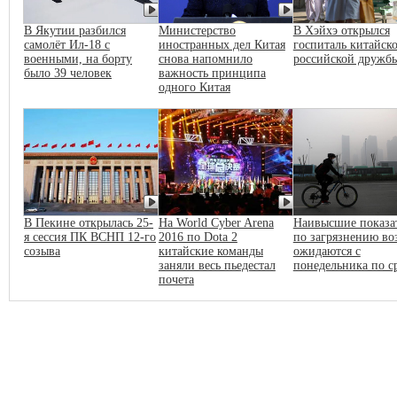
В Якутии разбился
Министерство
В Хэйхэ открылся
самолёт Ил-18 с
иностранных дел Китая
госпиталь китайско
военными, на борту
снова напомнило
российской дружб
было 39 человек
важность принципа
одного Китая
В Пекине открылась 25-
На World Cyber Arena
Наивысшие показа
я сессия ПК ВСНП 12-го
2016 по Dota 2
по загрязнению во
созыва
китайские команды
ожидаются с
заняли весь пьедестал
понедельника по с
почета