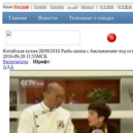
Язык:
Русский
|
English
Español
العربية
Монгол
|
中文简体
中文繁体
Главная
Новости
Телеканал о пандах
Китайская кухня 28/09/2016 Рыба-лапша с баклажанами под ос
2016-09-28 11:55МСК
Распечатать
|
Шрифт
:
A
A
A