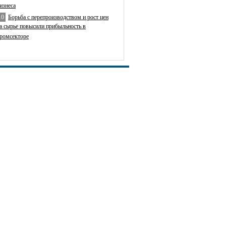
изнеса
10
Борьба с перепроизводством и рост цен
а сырье повысили прибыльность в
ромсекторе