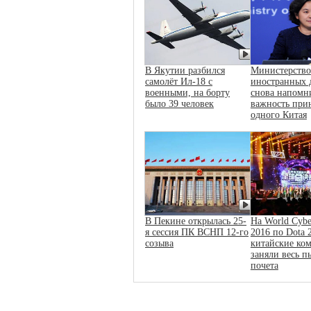
В Якутии разбился
Министерство
самолёт Ил-18 с
иностранных 
военными, на борту
снова напомн
было 39 человек
важность при
одного Китая
В Пекине открылась 25-
На World Cybe
я сессия ПК ВСНП 12-го
2016 по Dota 
созыва
китайские ко
заняли весь п
почета