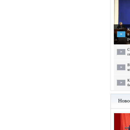
К
в
>
р
С
>
г
В
>
м
К
>
б