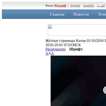
Язык:
Русский
|
English
Español
العربية
Главная
Новости
Теле
Жёлтые страницы Китая 01/10/2016 
2016-10-01 07:01МСК
Распечатать
|
Шрифт
:
A
A
A