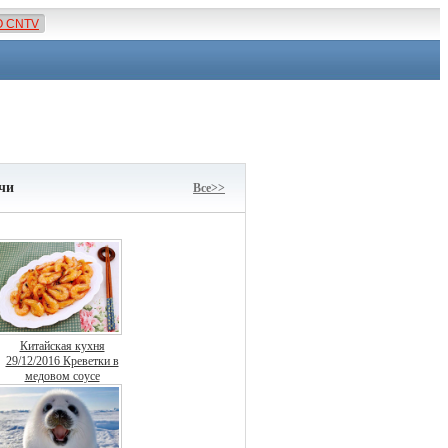
О CNTV
чи
Все>>
Китайская кухня
29/12/2016 Креветки в
медовом соусе