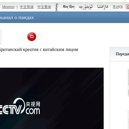
Монгол
|
中文简体
中文繁体
канал о пандах
Британский креатив с китайским лицом
Переда