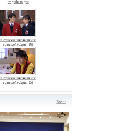
от добрых дел
Китайские школьники за
границей (Серия 16)
Китайские школьники за
границей (Серия 15)
Bce>>