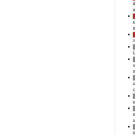
ф
и
к
м
д
С
з
п
с
с
р
и
з
п