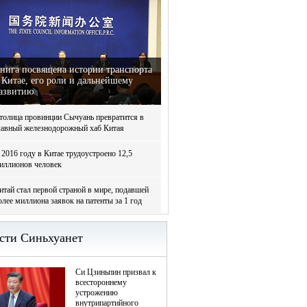
нига посвящена истории транспорта
 Китае, его роли и дальнейшему
азвитию
толица провинции Сычуань превратится в
лавный железнодорожный хаб Китая
 2016 году в Китае трудоустроено 12,5
иллионов человек
итай стал первой страной в мире, подавшей
олее миллиона заявок на патенты за 1 год