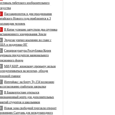
естиваль тибетского изобразительного
скусства
2
Пассажиропоток в дни празднования
итайского Нового года приблизится к 3
иллиардам человек
3
В Китае успешно запустили два спутника
истанционного зондирования Земли
4
Эрдоган уличил коалицию во главе с
ША в поддержке ИГ
5
Спецпрокуратура Республики Корея
адержала председателя национального
енсионного фонда
6
МИД КНР: японскому премьеру нельзя
осредотачиваться на мелочах, обходя
тороной главное
7
Интерфакс: на борту Ту-154 возможно
ассогласованно сработали закрылки
8
В Башкортостане открылся
нновационный центр для дополнительных
анятий студентов и школьников
9
Новая зона свободной торговли откроет
ровинцию Сычуань для международного