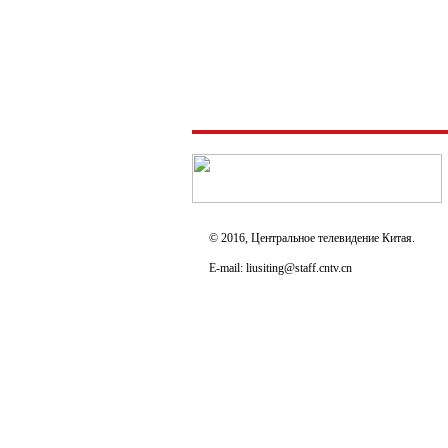
© 2016, Центральное телевидение Китая.
E-mail: liusiting@staff.cntv.cn