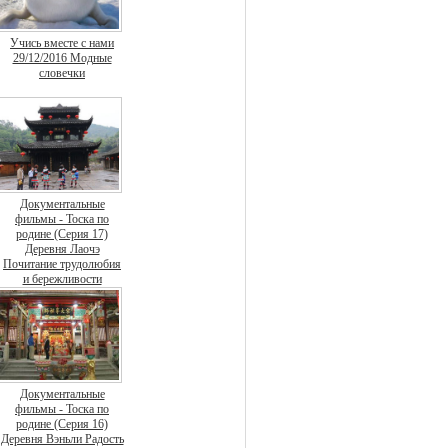
Учись вместе с нами
29/12/2016 Модные
словечки
Документальные
фильмы - Тоска по
родине (Серия 17)
Деревня Лаочэ
Почитание трудолюбия
и бережливости
Документальные
фильмы - Тоска по
родине (Серия 16)
Деревня Вэньли Радость