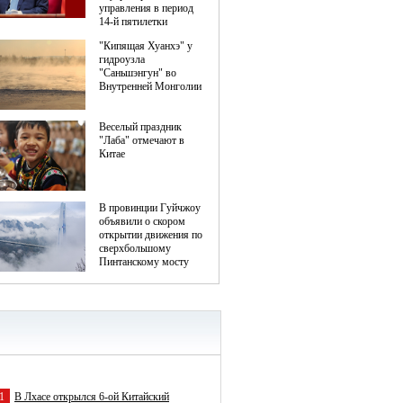
1
В Лхасе открылся 6-ой Китайский