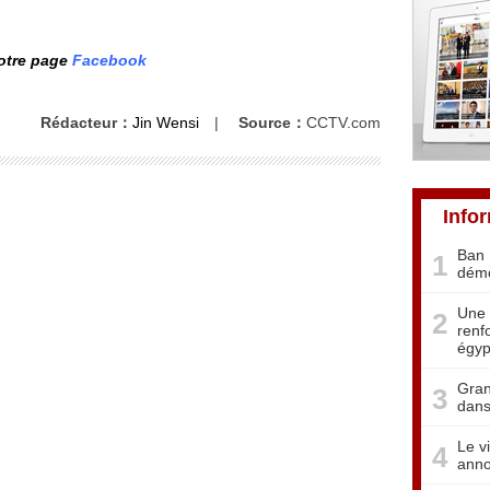
notre page
Facebook
Rédacteur：
Jin Wensi
|
Source：
CCTV.com
Info
Ban 
1
démo
Une 
2
renf
égyp
Gran
3
dans
Le v
4
anno