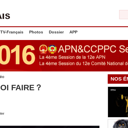
TV-Français
Photos
Dossier
APP
déo
NOS É
OI FAIRE？
tter