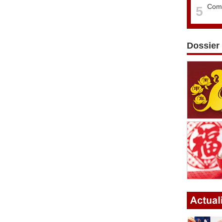
Comm
5
Dossier