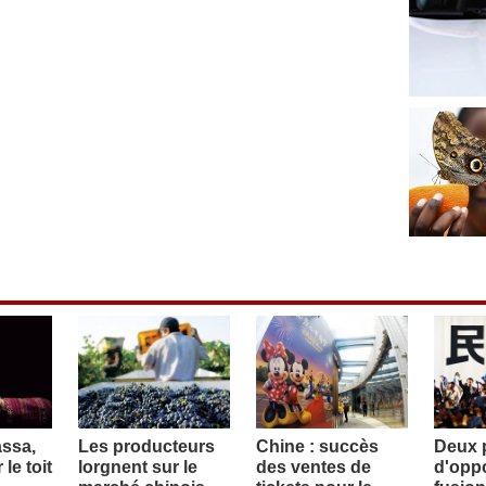
assa,
Les producteurs
Chine : succès
Deux p
le toit
lorgnent sur le
des ventes de
d'oppo