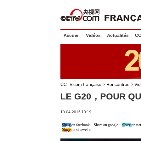
Accueil
Vidéos
Actualités
CC
CCTV.com française
>
Rencontres
>
Vi
LE G20，POUR QU
10-04-2016 10:19
Share on facebook
Share on google
Share on twi
Share on sinaweibo