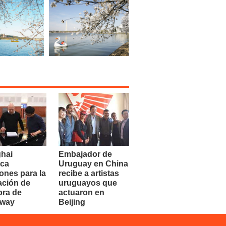
hai
Embajador de
ca
Uruguay en China
ones para la
recibe a artistas
ación de
uruguayos que
bra de
actuaron en
dway
Beijing