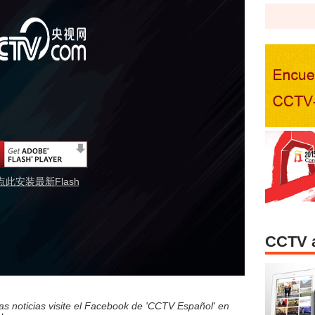
点此安装最新Flash
CCTV 
s noticias visite el Facebook de 'CCTV Español' en