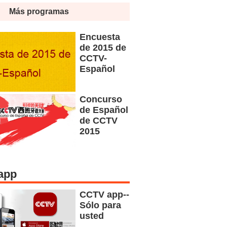
Más programas
Encuesta
de 2015 de
CCTV-
Español
Concurso
de Español
de CCTV
2015
app
CCTV app--
Sólo para
usted