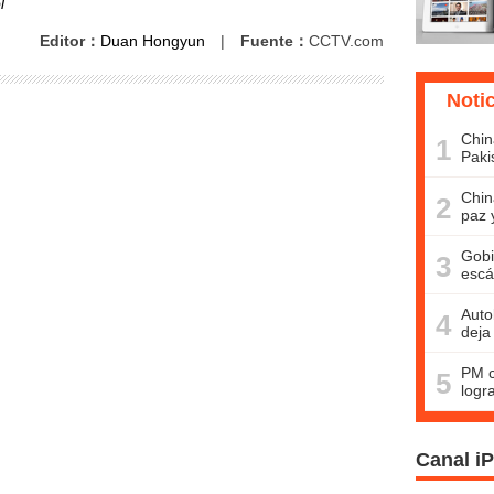
l
Editor：
Duan Hongyun
|
Fuente：
CCTV.com
Noti
Chin
1
Paki
Chin
2
paz 
Gobi
3
escá
Auto
4
deja
PM c
5
logr
Canal i