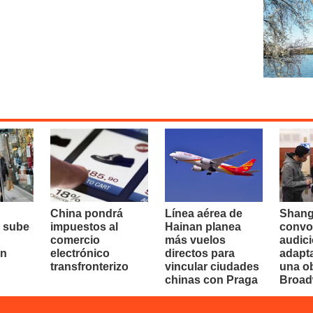
China pondrá
Línea aérea de
Shang
 sube
impuestos al
Hainan planea
convo
comercio
más vuelos
audici
en
electrónico
directos para
adapt
transfronterizo
vincular ciudades
una o
chinas con Praga
Broa