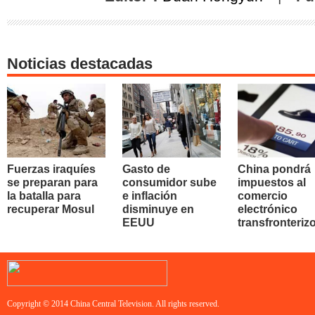
Noticias destacadas
Fuerzas iraquíes
Gasto de
China pondrá
se preparan para
consumidor sube
impuestos al
la batalla para
e inflación
comercio
recuperar Mosul
disminuye en
electrónico
EEUU
transfronteriz
Copyright © 2014 China Central Television. All rights reserved.