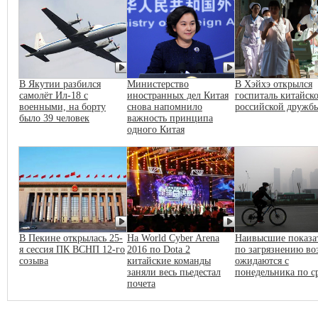
В Якутии разбился
Министерство
В Хэйхэ открылся
самолёт Ил-18 с
иностранных дел Китая
госпиталь китайско
военными, на борту
снова напомнило
российской дружб
было 39 человек
важность принципа
одного Китая
В Пекине открылась 25-
На World Cyber Arena
Наивысшие показа
я сессия ПК ВСНП 12-го
2016 по Dota 2
по загрязнению во
созыва
китайские команды
ожидаются с
заняли весь пьедестал
понедельника по с
почета