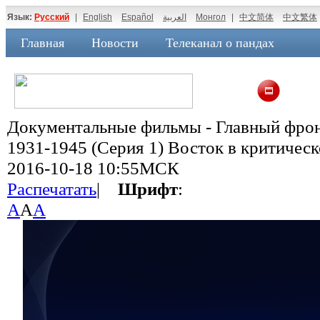
Язык:
Русский
|
English
Español
العربية
Монгол
|
中文简体
中文繁体
Главная
Новости
Телеканал о пандах
Документальные фильмы - Главный фрон
1931-1945 (Cерия 1) Восток в критичес
2016-10-18 10:55МСК
Распечатать
|
Шрифт
:
A
A
A