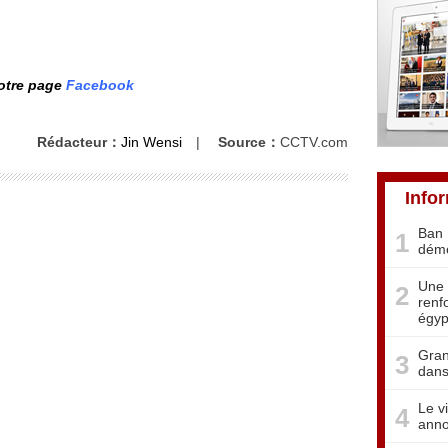
notre page
Facebook
Rédacteur：
Jin Wensi
|
Source：
CCTV.com
Info
Ban 
1
démo
Une 
2
renf
égyp
Gran
3
dans
Le v
4
anno