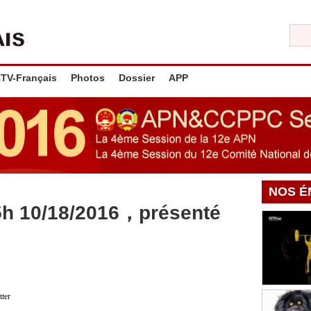
TV-Français
Photos
Dossier
APP
NOS É
5h 10/18/2016，présenté
tter