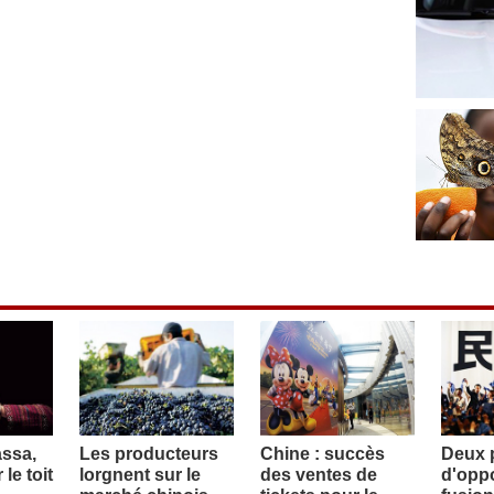
assa,
Les producteurs
Chine : succès
Deux p
le toit
lorgnent sur le
des ventes de
d'oppo