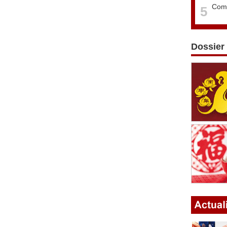
Comm
5
Dossier