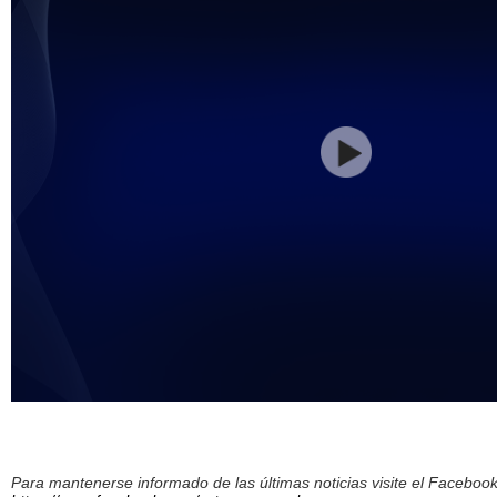
Para mantenerse informado de las últimas noticias visite el Facebo