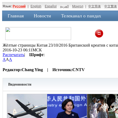
Язык:
Русский
|
English
Español
العربية
Монгол
|
中文简体
中文繁体
Главная
Новости
Телеканал о пандах
Жёлтые страницы Китая 23/10/2016 Британский креатив с кит
2016-10-23 06:11МСК
Распечатать
|
Шрифт
:
A
A
A
Редактор:
Chang Ying |
Источник:
CNTV
Видеоновости