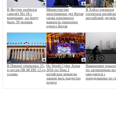
В Якутии разбился
Министерство
В Хэйхэ открылся
самолёт Ил-18 с
иностранных дел Китая
госпиталь китайско
военными, на борту
снова напомнило
российской дружб
было 39 человек
важность принципа
одного Китая
В Пекине открылась 25-
На World Cyber Arena
Наивысшие показа
я сессия ПК ВСНП 12-го
2016 по Dota 2
по загрязнению во
созыва
китайские команды
ожидаются с
заняли весь пьедестал
понедельника по с
почета