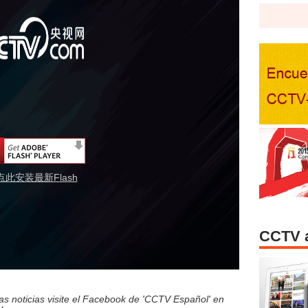
点此安装最新Flash
CCTV 
s noticias visite el Facebook de 'CCTV Español' en