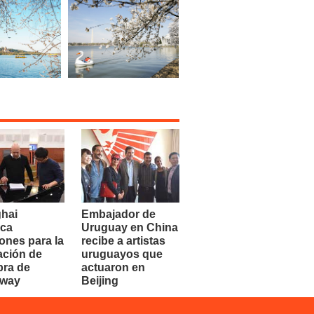
hai
Embajador de
ca
Uruguay en China
ones para la
recibe a artistas
ación de
uruguayos que
bra de
actuaron en
dway
Beijing