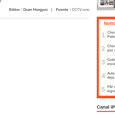
l
Editor：
Duan Hongyun
|
Fuente：
CCTV.com
Noti
Chin
1
Paki
Chin
2
paz 
Gobi
3
escá
Auto
4
deja
PM c
5
logr
Canal i