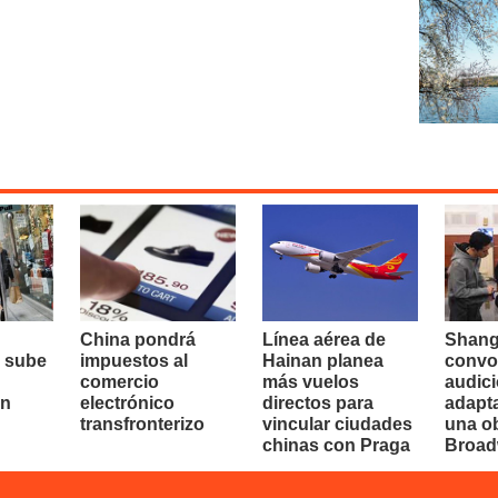
China pondrá
Línea aérea de
Shang
 sube
impuestos al
Hainan planea
convo
comercio
más vuelos
audici
en
electrónico
directos para
adapt
transfronterizo
vincular ciudades
una o
chinas con Praga
Broa