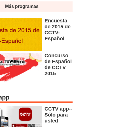
Más programas
Encuesta
de 2015 de
CCTV-
Español
Concurso
de Español
de CCTV
2015
app
CCTV app--
Sólo para
usted