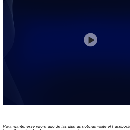
Para mantenerse informado de las últimas noticias visite el Facebo