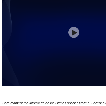
Para mantenerse informado de las últimas noticias visite el Facebo