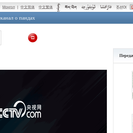
Монгол
|
中文简体
中文繁体
канал о пандах
Переда