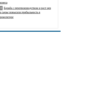
изнеса
10
Борьба с перепроизводством и рост цен
а сырье повысили прибыльность в
ромсекторе