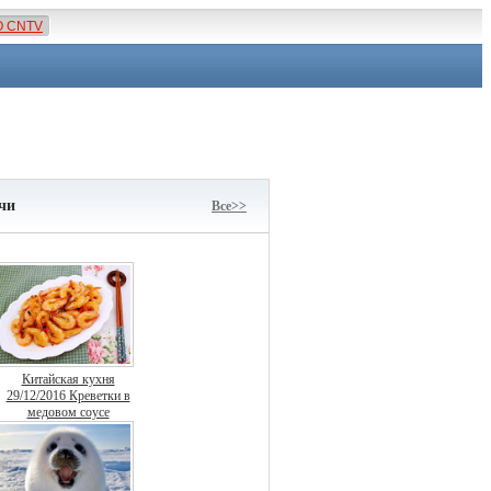
О CNTV
чи
Все>>
Китайская кухня
29/12/2016 Креветки в
медовом соусе