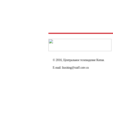
© 2016, Центральное телевидение Китая.
E-mail: liusiting@staff.cntv.cn