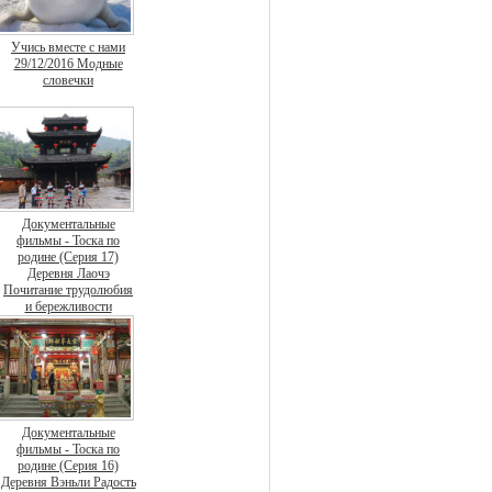
Учись вместе с нами
29/12/2016 Модные
словечки
Документальные
фильмы - Тоска по
родине (Серия 17)
Деревня Лаочэ
Почитание трудолюбия
и бережливости
Документальные
фильмы - Тоска по
родине (Серия 16)
Деревня Вэньли Радость