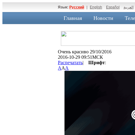
Язык:
Русский
|
English
Español
العربية
Главная
Новости
Теле
Очень красиво 29/10/2016
2016-10-29 09:51МСК
Распечатать
|
Шрифт
:
A
A
A