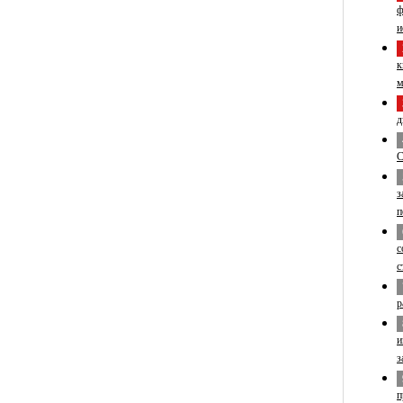
ф
и
к
м
д
С
з
п
с
с
р
и
з
п