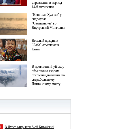
1
В Лхасе открылся 6-ой Китайский