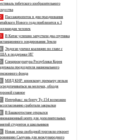
естиваль тибетского изобразительного
скусства
2
Пассажиропоток в дни празднования
итайского Нового года приблизится к 3
иллиардам человек
3
В Китае успешно запустили два спутника
истанционного зондирования Земли
4
Эрдоган уличил коалицию во главе с
ША в поддержке ИГ
5
Спецпрокуратура Республики Корея
адержала председателя национального
енсионного фонда
6
МИД КНР: японскому премьеру нельзя
осредотачиваться на мелочах, обходя
тороной главное
7
Интерфакс: на борту Ту-154 возможно
ассогласованно сработали закрылки
8
В Башкортостане открылся
нновационный центр для дополнительных
анятий студентов и школьников
9
Новая зона свободной торговли откроет
ровинцию Сычуань для международного