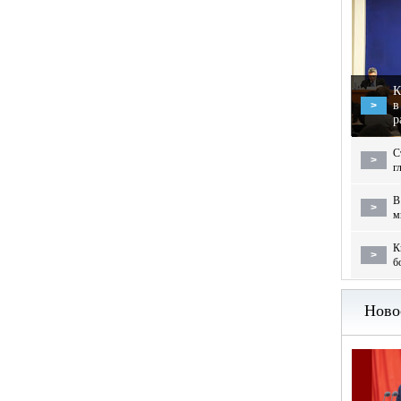
К
в
>
р
С
>
г
В
>
м
К
>
б