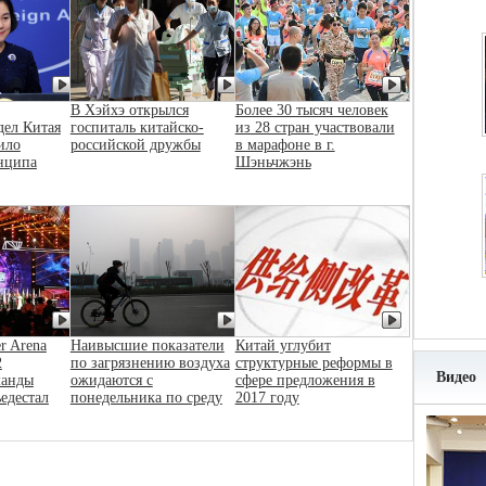
В Хэйхэ открылся
Более 30 тысяч человек
дел Китая
госпиталь китайско-
из 28 стран участвовали
ило
российской дружбы
в марафоне в г.
нципа
Шэньчжэнь
r Arena
Наивысшие показатели
Китай углубит
2
по загрязнению воздуха
структурные реформы в
Видео
манды
ожидаются с
сфере предложения в
ьедестал
понедельника по среду
2017 году