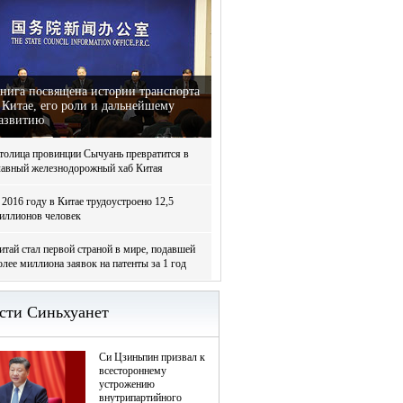
нига посвящена истории транспорта
 Китае, его роли и дальнейшему
азвитию
толица провинции Сычуань превратится в
лавный железнодорожный хаб Китая
 2016 году в Китае трудоустроено 12,5
иллионов человек
итай стал первой страной в мире, подавшей
олее миллиона заявок на патенты за 1 год