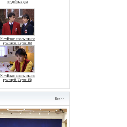
от добрых дел
Китайские школьники за
границей (Серия 16)
Китайские школьники за
границей (Серия 15)
Bce>>