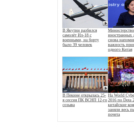
В Якутии разбился
Министерство
самолёт Ил-18 с
иностранных 
военными, на борту
снова напомн
было 39 человек
важность при
одного Китая
В Пекине открылась 25-
На World Cybe
я сессия ПК ВСНП 12-го
2016 по Dota 
созыва
китайские ко
заняли весь п
почета