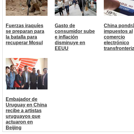
Fuerzas iraquíes
Gasto de
China pondr
se preparan para
consumidor sube
impuestos al
la batalla para
e inflación
comercio
recuperar Mosul
disminuye en
electrónico
EEUU
transfronteri
Embajador de
Uruguay en China
recibe a artistas
uruguayos que
actuaron en
Beijing