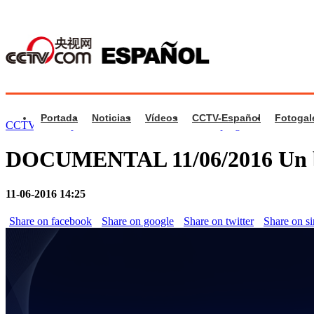
Portada
Noticias
Vídeos
CCTV-Español
Fotogal
CCTV.com Español
>
Documental
>
Videos de programa
DOCUMENTAL 11/06/2016 Un bo
11-06-2016 14:25
Share on facebook
Share on google
Share on twitter
Share on s