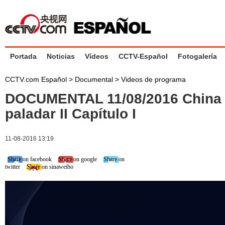
Portada
Noticias
Vídeos
CCTV-Español
Fotogalería
CCTV.com Español
>
Documental
>
Videos de programa
DOCUMENTAL 11/08/2016 China 
paladar II Capítulo I
11-08-2016 13:19
Share on facebook
Share on google
Share on
twitter
Share on sinaweibo