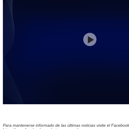
Para mantenerse informado de las últimas noticias visite el Facebo