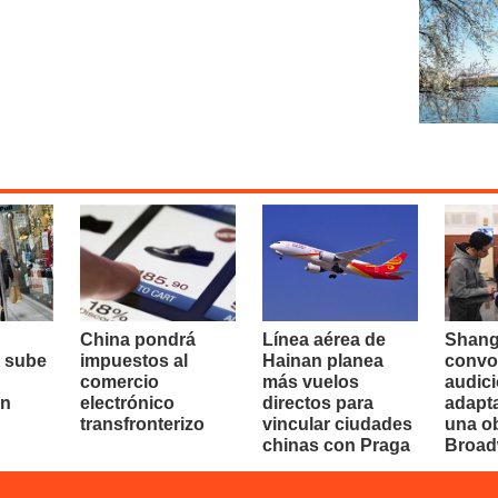
China pondrá
Línea aérea de
Shang
 sube
impuestos al
Hainan planea
convo
comercio
más vuelos
audici
en
electrónico
directos para
adapt
transfronterizo
vincular ciudades
una o
chinas con Praga
Broa