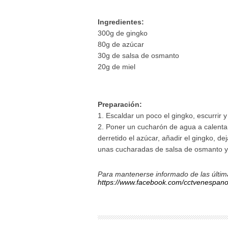
Ingredientes:
300g de gingko
80g de azúcar
30g de salsa de osmanto
20g de miel
Preparación:
1. Escaldar un poco el gingko, escurrir y
2. Poner un cucharón de agua a calentar
derretido el azúcar, añadir el gingko, de
unas cucharadas de salsa de osmanto y u
Para mantenerse informado de las última
https://www.facebook.com/cctvenespano