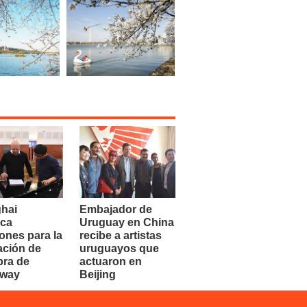
hai
Embajador de
ca
Uruguay en China
ones para la
recibe a artistas
ación de
uruguayos que
bra de
actuaron en
dway
Beijing