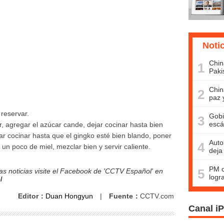
Noti
Chin
1
Paki
Chin
2
paz 
 reservar.
Gobi
3
escá
, agregar el azúcar cande, dejar cocinar hasta bien
jar cocinar hasta que el gingko esté bien blando, poner
Auto
4
n poco de miel, mezclar bien y servir caliente.
deja
PM c
5
s noticias visite el Facebook de 'CCTV Español' en
logr
l
Editor：
Duan Hongyun
|
Fuente：
CCTV.com
Canal i