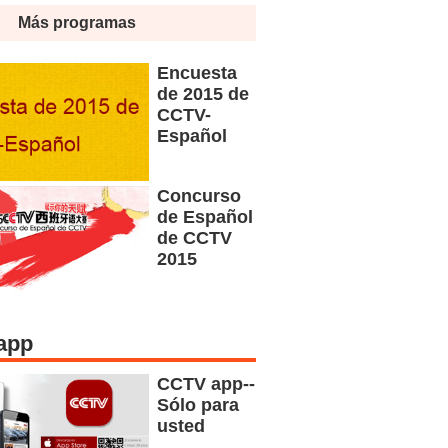
Más programas
Encuesta
de 2015 de
CCTV-
Español
Concurso
de Español
de CCTV
2015
app
CCTV app--
Sólo para
usted