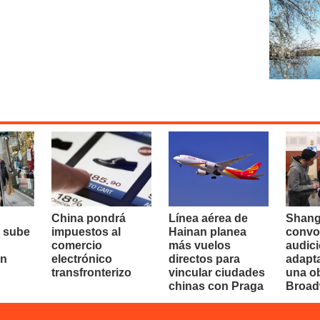
China pondrá
Línea aérea de
Shang
 sube
impuestos al
Hainan planea
convo
comercio
más vuelos
audici
en
electrónico
directos para
adapt
transfronterizo
vincular ciudades
una o
chinas con Praga
Broa