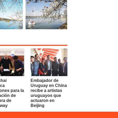
hai
Embajador de
ca
Uruguay en China
ones para la
recibe a artistas
ación de
uruguayos que
bra de
actuaron en
dway
Beijing