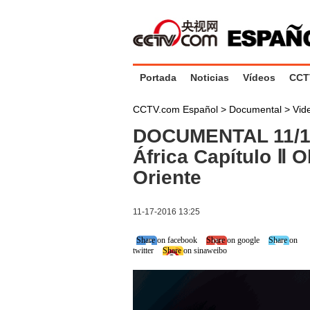
Portada
Noticias
Vídeos
CCT
CCTV.com Español
>
Documental
>
Vid
DOCUMENTAL 11/17
África Capítulo Ⅱ 
Oriente
11-17-2016 13:25
Share on facebook
Share on google
Share on
twitter
Share on sinaweibo