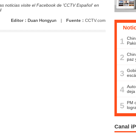
s noticias visite el Facebook de 'CCTV Español' en
l
Editor：
Duan Hongyun
|
Fuente：
CCTV.com
Noti
Chin
1
Paki
Chin
2
paz 
Gobi
3
escá
Auto
4
deja
PM c
5
logr
Canal i