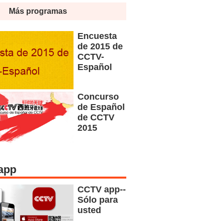
Más programas
Encuesta
de 2015 de
CCTV-
Español
Concurso
de Español
de CCTV
2015
app
CCTV app--
Sólo para
usted