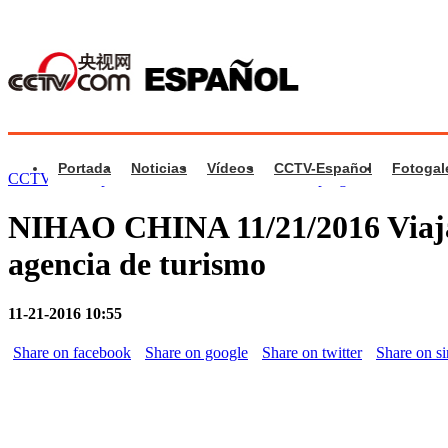
Portada
Noticias
Vídeos
CCTV-Español
Fotogal
CCTV.com Español
>
Nihao China
>
Videos de programa
NIHAO CHINA 11/21/2016 Viaja
agencia de turismo
11-21-2016 10:55
Share on facebook
Share on google
Share on twitter
Share on s