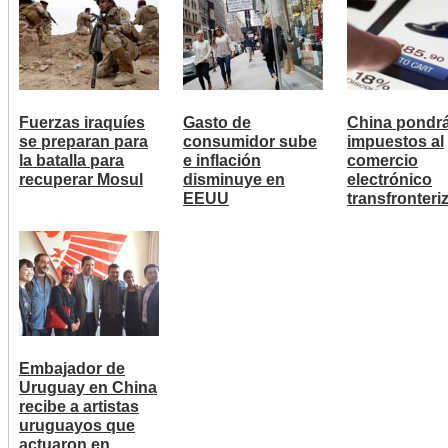
Fuerzas iraquíes
Gasto de
China pondr
se preparan para
consumidor sube
impuestos al
la batalla para
e inflación
comercio
recuperar Mosul
disminuye en
electrónico
EEUU
transfronteri
Embajador de
Uruguay en China
recibe a artistas
uruguayos que
actuaron en