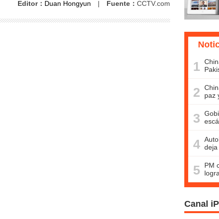
Editor：
Duan Hongyun
|
Fuente：
CCTV.com
Noti
Chin
1
Paki
Chin
2
paz 
Gobi
3
escá
Auto
4
deja
PM c
5
logr
Canal i