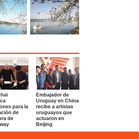
hai
Embajador de
ca
Uruguay en China
ones para la
recibe a artistas
ación de
uruguayos que
bra de
actuaron en
dway
Beijing