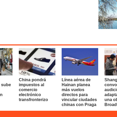
China pondrá
Línea aérea de
Shang
 sube
impuestos al
Hainan planea
convo
comercio
más vuelos
audici
en
electrónico
directos para
adapt
transfronterizo
vincular ciudades
una o
chinas con Praga
Broa