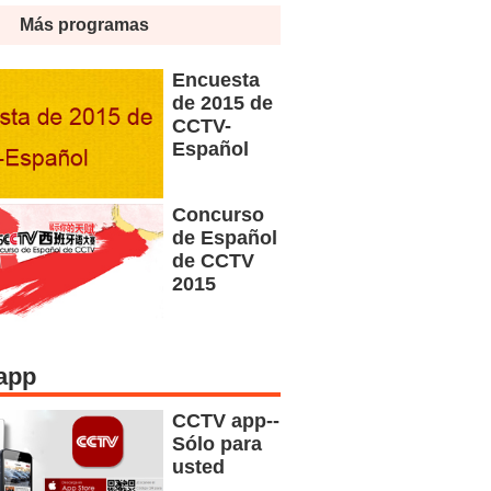
Más programas
Encuesta
de 2015 de
CCTV-
Español
Concurso
de Español
de CCTV
2015
app
CCTV app--
Sólo para
usted