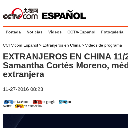
Portada
Noticias
Vídeos
CCTV-Español
Fotogalería
CCTV.com Español
>
Extranjeros en China
>
Videos de programa
EXTRANJEROS EN CHINA 11/2
Samantha Cortés Moreno, méd
extranjera
11-27-2016 08:23
Share on facebook
Share on google
Share on
twitter
Share on sinaweibo