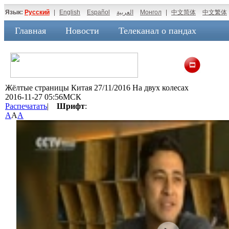
Язык:
Русский
|
English
Español
العربية
Монгол
|
中文简体
中文繁体
Главная
Новости
Телеканал о пандах
Жёлтые страницы Китая 27/11/2016 На двух колесах
2016-11-27 05:56МСК
Распечатать
|
Шрифт
:
A
A
A