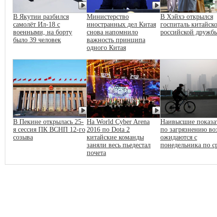
В Якутии разбился
Министерство
В Хэйхэ открылся
самолёт Ил-18 с
иностранных дел Китая
госпиталь китайско
военными, на борту
снова напомнило
российской дружб
было 39 человек
важность принципа
одного Китая
В Пекине открылась 25-
На World Cyber Arena
Наивысшие показа
я сессия ПК ВСНП 12-го
2016 по Dota 2
по загрязнению во
созыва
китайские команды
ожидаются с
заняли весь пьедестал
понедельника по с
почета