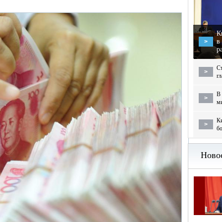
К
в
>
р
С
>
г
В 
>
м
Ки
>
бо