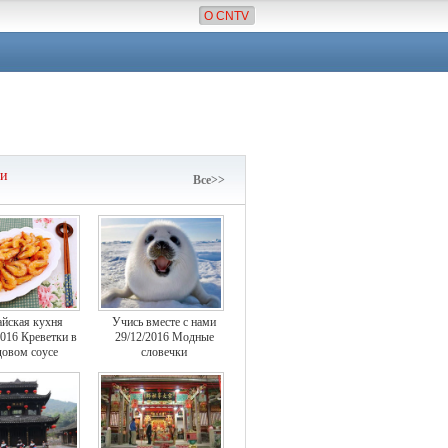
О CNTV
чи
Все>>
айская кухня
Учись вместе с нами
2016 Креветки в
29/12/2016 Модные
овом соусе
словечки