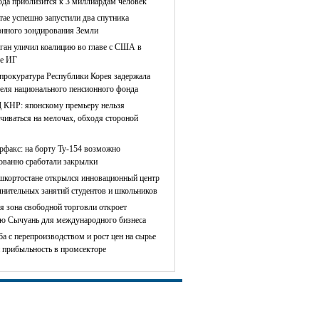
ода приблизится к 3 миллиардам человек
тае успешно запустили два спутника
онного зондирования Земли
ган уличил коалицию во главе с США в
е ИГ
прокуратура Республики Корея задержала
теля национального пенсионного фонда
КНР: японскому премьеру нельзя
чиваться на мелочах, обходя стороной
рфакс: на борту Ту-154 возможно
сованно сработали закрылки
шкортостане открылся инновационный центр
лнительных занятий студентов и школьников
я зона свободной торговли откроет
ю Сычуань для международного бизнеса
ба с перепроизводством и рост цен на сырье
 прибыльность в промсекторе