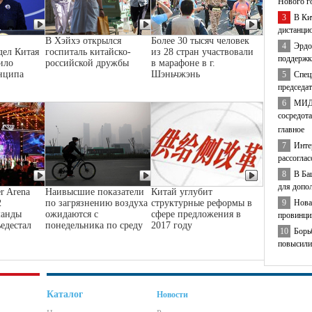
Нового г
3
В Ки
дистанци
В Хэйхэ открылся
Более 30 тысяч человек
4
Эрдо
дел Китая
госпиталь китайско-
из 28 стран участвовали
поддержк
ило
российской дружбы
в марафоне в г.
нципа
Шэньчжэнь
5
Спец
председа
6
МИД 
сосредота
главное
7
Инте
рассогла
8
В Ба
для допо
r Arena
Наивысшие показатели
Китай углубит
9
Нова
2
по загрязнению воздуха
структурные реформы в
манды
ожидаются с
сфере предложения в
провинци
ьедестал
понедельника по среду
2017 году
10
Борь
повысили
Каталог
Новости