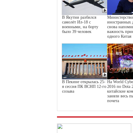
В Якутии разбился
Министерство
самолёт Ил-18 с
иностранных 
военными, на борту
снова напомн
было 39 человек
важность при
одного Китая
В Пекине открылась 25-
На World Cybe
я сессия ПК ВСНП 12-го
2016 по Dota 
созыва
китайские ко
заняли весь п
почета