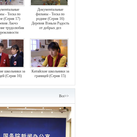
ументальные
Документальные
мы - Тоска по
фильмы - Тоска по
не (Серия 17)
родине (Серия 16)
евня Лаочэ
Деревня Вэньли Радость
ние трудолюбия
от добрых дел
ережливости
ие школьники за
Китайские школьники за
цей (Серия 16)
границей (Серия 15)
Bce>>