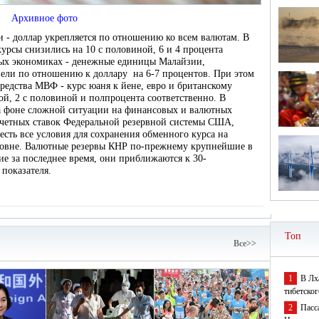
Архивное фото
 - доллар укрепляется по отношению ко всем валютам. В
рсы снизились на 10 с половиной, 6 и 4 процента
вых экономиках - денежные единицы Малайзии,
ели по отношению к доллару на 6-7 процентов. При этом
редства МВФ - курс юаня к йене, евро и британскому
ой, 2 с половиной и полпроцента соответственно. В
на фоне сложной ситуации на финансовых и валютных
учетных ставок Федеральной резервной системы США,
 есть все условия для сохранения обменного курса на
ровне. Валютные резервы КНР по-прежнему крупнейшие в
ие за последнее время, они приближаются к 30-
показателя.
Топ
Bce>>
1
В Лх
тибетског
2
Пасс