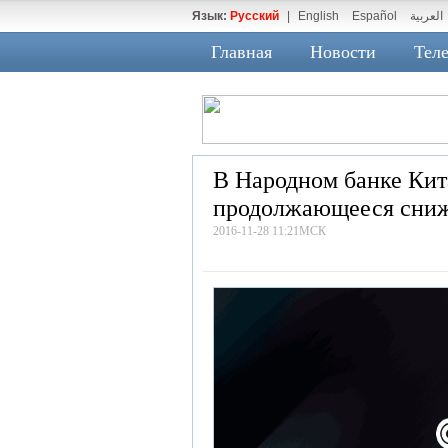
Язык:
Русский
|
English
Español
العربية
Главная
Новости
Теле
В Народном банке Кит
продолжающееся сниж
2016-11-28 11:21МСК