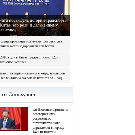
нига посвящена истории транспорта
 Китае, его роли и дальнейшему
азвитию
толица провинции Сычуань превратится в
лавный железнодорожный хаб Китая
2016 году в Китае трудоустроено 12,5
иллионов человек
тай стал первой страной в мире, подавшей
лее миллиона заявок на патенты за 1 год