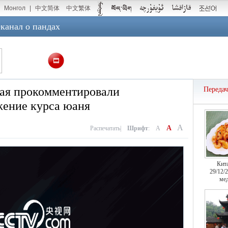
Монгол
|
中文简体
中文繁体
канал о пандах
ая прокомментировали
Переда
ение курса юаня
A
A
Распечатать
|
Шрифт
:
A
Кит
29/12/
мед