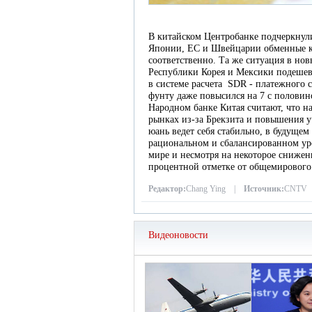
В китайском Центробанке подчеркнули
Японии, ЕС и Швейцарии обменные ку
соответственно. Та же ситуация в но
Республики Корея и Мексики подешев
в системе расчета SDR - платежного с
фунту даже повысился на 7 с половин
Народном банке Китая считают, что 
рынках из-за Брекзита и повышения 
юань ведет себя стабильно, в будущем
рациональном и сбалансированном у
мире и несмотря на некоторое снижен
процентной отметке от общемирового 
Редактор:
Chang Ying |
Источник:
CNTV
Видеоновости