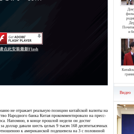
Док
филь
роди
Дер
Почита
и б
请点此安装最新Flash
Китайск
грани
Видео
юаню не отражает реальную позицию китайской валюты на
тво Народного банка Китая прокомментировало на пресс-
рса. Напомню, в конце прошлой недели он достиг
 за доллар давали шесть целых 9 тысяч 168 десятитысячных
 отношению к американской подешевела на 3 с половиной