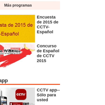
Más programas
Encuesta
de 2015 de
CCTV-
Español
Concurso
de Español
de CCTV
2015
app
CCTV app--
Sólo para
usted