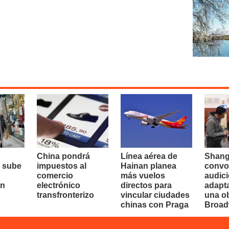
China pondrá
Línea aérea de
Shang
 sube
impuestos al
Hainan planea
convo
comercio
más vuelos
audici
en
electrónico
directos para
adapt
transfronterizo
vincular ciudades
una o
chinas con Praga
Broa