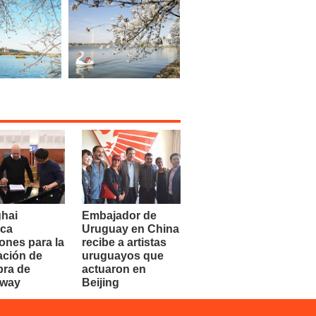
hai
Embajador de
ca
Uruguay en China
ones para la
recibe a artistas
ación de
uruguayos que
bra de
actuaron en
dway
Beijing