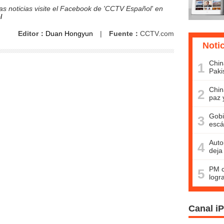
s noticias visite el Facebook de 'CCTV Español' en
l
Editor：
Duan Hongyun
|
Fuente：
CCTV.com
Noti
Chin
1
Paki
Chin
2
paz 
Gobi
3
escá
Auto
4
deja
PM c
5
logr
Canal i