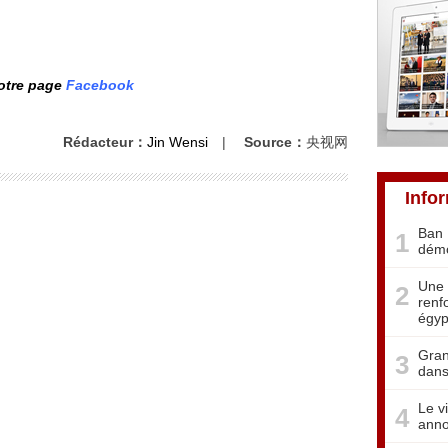
notre page
Facebook
Rédacteur：
Jin Wensi
|
Source：
央视网
Info
Ban 
1
démo
Une 
2
renf
égyp
Gran
3
dans
Le v
4
anno