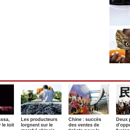
assa,
Les producteurs
Chine : succès
Deux p
le toit
lorgnent sur le
des ventes de
d'oppo