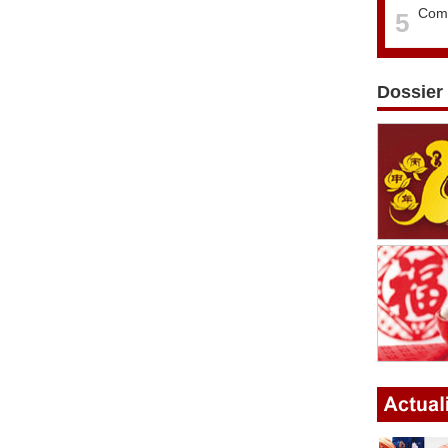
Comm
5
Dossier