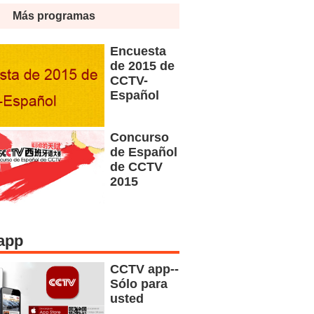
Más programas
Encuesta
de 2015 de
CCTV-
Español
Concurso
de Español
de CCTV
2015
app
CCTV app--
Sólo para
usted