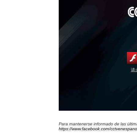
请
Para mantenerse informado de las última
https://www.facebook.com/cctvenespano