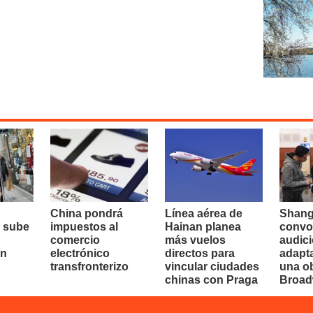
China pondrá
Línea aérea de
Shang
 sube
impuestos al
Hainan planea
convo
comercio
más vuelos
audici
en
electrónico
directos para
adapt
transfronterizo
vincular ciudades
una o
chinas con Praga
Broa