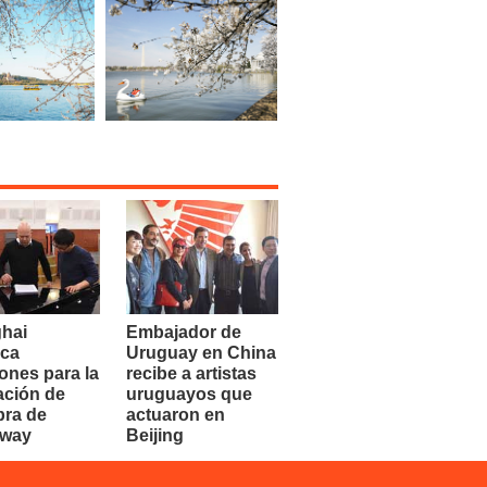
hai
Embajador de
ca
Uruguay en China
ones para la
recibe a artistas
ación de
uruguayos que
bra de
actuaron en
dway
Beijing