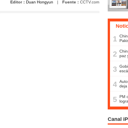
Editor：
Duan Hongyun
|
Fuente：
CCTV.com
Noti
Chin
1
Paki
Chin
2
paz 
Gobi
3
escá
Auto
4
deja
PM c
5
logr
Canal i