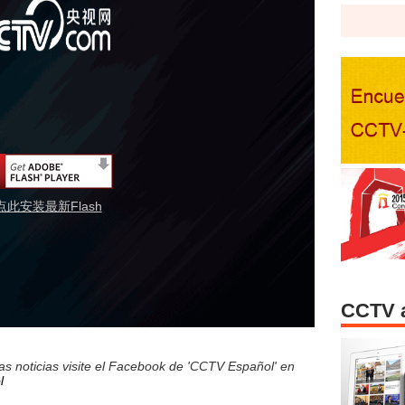
点此安装最新Flash
CCTV 
s noticias visite el Facebook de 'CCTV Español' en
l