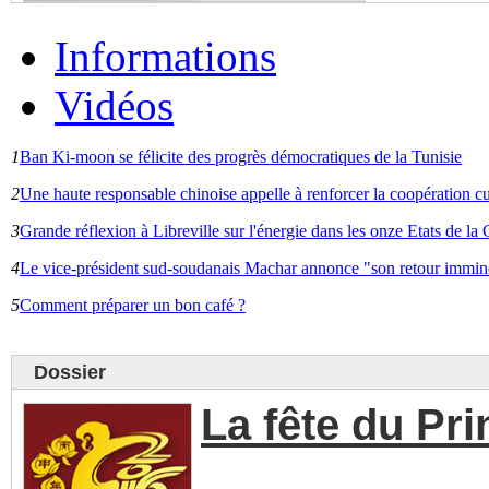
Informations
Vidéos
1
Ban Ki-moon se félicite des progrès démocratiques de la Tunisie
2
Une haute responsable chinoise appelle à renforcer la coopération cu
3
Grande réflexion à Libreville sur l'énergie dans les onze Etats de 
4
Le vice-président sud-soudanais Machar annonce "son retour immin
5
Comment préparer un bon café ?
Dossier
La fête du Pr