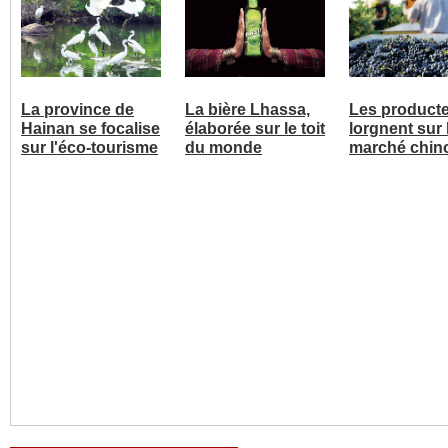
La province de
La bière Lhassa,
Les product
Hainan se focalise
élaborée sur le toit
lorgnent sur 
sur l'éco-tourisme
du monde
marché chin