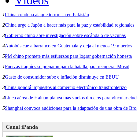
Vídeos
1
China condena ataque terrorista en Pakistán
2
China urge a Japón a hacer más para la paz y estabilidad regionales
3
Gobierno chino abre investigación sobre escándalo de vacunas
4
Autobús cae a barranco en Guatemala y deja al menos 19 muertos
5
PM chino promete más esfuerzos para lograr gobernación honesta
1
Fuerzas iraquíes se preparan para la batalla para recuperar Mosul
2
Gasto de consumidor sube e inflación disminuye en EEUU
3
China pondrá impuestos al comercio electrónico transfronterizo
4
Línea aérea de Hainan planea más vuelos directos para vincular ciu
5
Shanghai convoca audiciones para la adaptación de una obra de Br
Canal iPanda