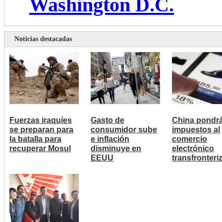
Washington D.C.
Noticias destacadas
Fuerzas iraquíes
Gasto de
China pondr
se preparan para
consumidor sube
impuestos al
la batalla para
e inflación
comercio
recuperar Mosul
disminuye en
electrónico
EEUU
transfronteri