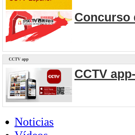
Concurso 
CCTV app
CCTV app-
Noticias