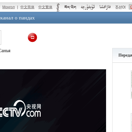
Монгол
|
中文简体
中文繁体
канал о пандах
Санья
Переда