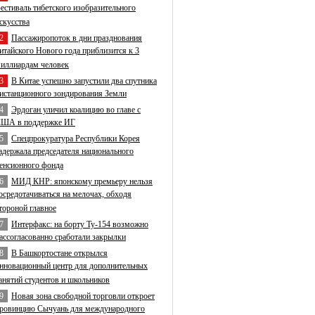
естиваль тибетского изобразительного
скусства
2
Пассажиропоток в дни празднования
итайского Нового года приблизится к 3
иллиардам человек
3
В Китае успешно запустили два спутника
истанционного зондирования Земли
4
Эрдоган уличил коалицию во главе с
ША в поддержке ИГ
5
Спецпрокуратура Республики Корея
адержала председателя национального
енсионного фонда
6
МИД КНР: японскому премьеру нельзя
осредотачиваться на мелочах, обходя
тороной главное
7
Интерфакс: на борту Ту-154 возможно
ассогласованно сработали закрылки
8
В Башкортостане открылся
нновационный центр для дополнительных
анятий студентов и школьников
9
Новая зона свободной торговли откроет
ровинцию Сычуань для международного