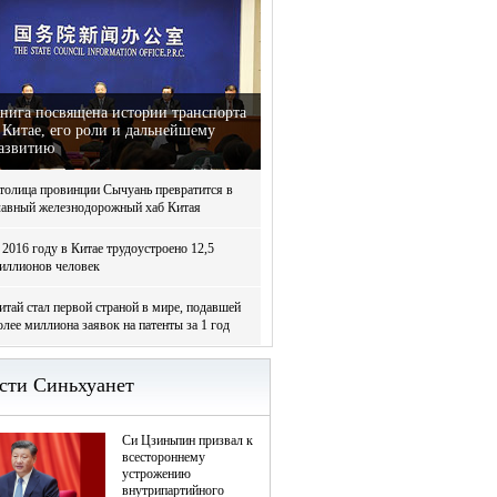
нига посвящена истории транспорта
 Китае, его роли и дальнейшему
азвитию
толица провинции Сычуань превратится в
лавный железнодорожный хаб Китая
 2016 году в Китае трудоустроено 12,5
иллионов человек
итай стал первой страной в мире, подавшей
олее миллиона заявок на патенты за 1 год