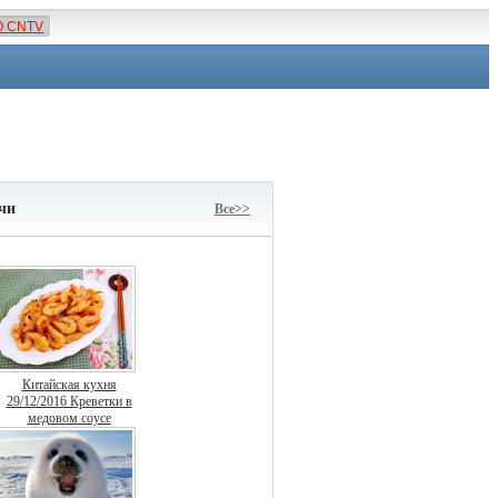
О CNTV
чи
Все>>
Китайская кухня
29/12/2016 Креветки в
медовом соусе