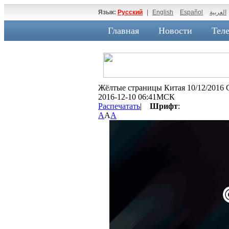
Язык:
Русский
|
English
Español
العربية
Главная
Новости
Теле
Жёлтые страницы Китая 10/12/2016 
2016-12-10 06:41МСК
Распечатать
|
Шрифт
:
A
A
A