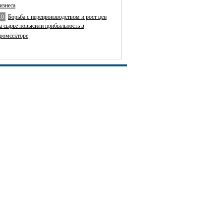
изнеса
10
Борьба с перепроизводством и рост цен
а сырье повысили прибыльность в
ромсекторе