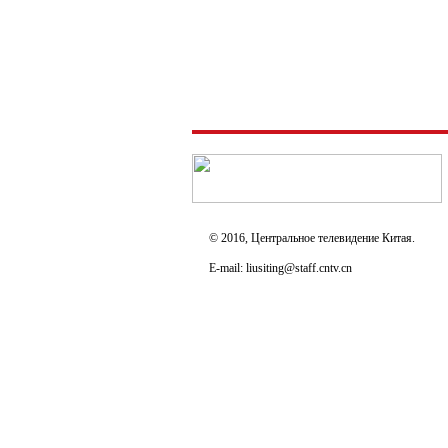
© 2016, Центральное телевидение Китая.
E-mail: liusiting@staff.cntv.cn