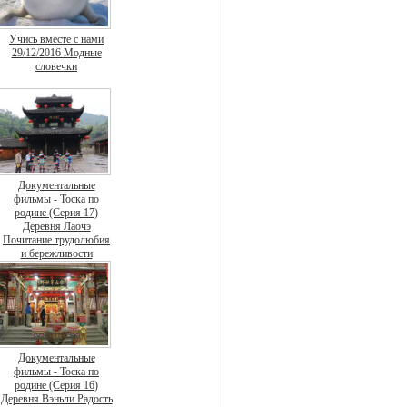
Учись вместе с нами
29/12/2016 Модные
словечки
Документальные
фильмы - Тоска по
родине (Серия 17)
Деревня Лаочэ
Почитание трудолюбия
и бережливости
Документальные
фильмы - Тоска по
родине (Серия 16)
Деревня Вэньли Радость