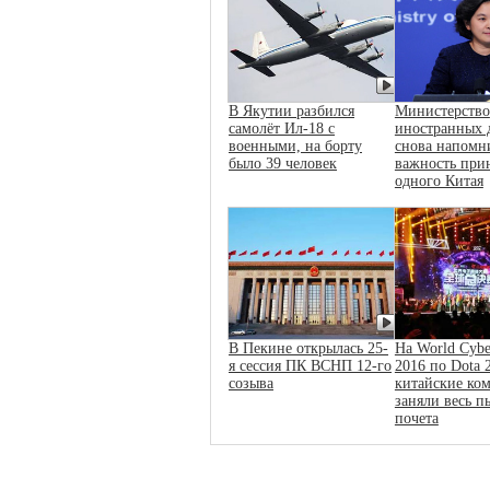
В Якутии разбился
Министерство
самолёт Ил-18 с
иностранных 
военными, на борту
снова напомн
было 39 человек
важность при
одного Китая
В Пекине открылась 25-
На World Cybe
я сессия ПК ВСНП 12-го
2016 по Dota 
созыва
китайские ко
заняли весь п
почета