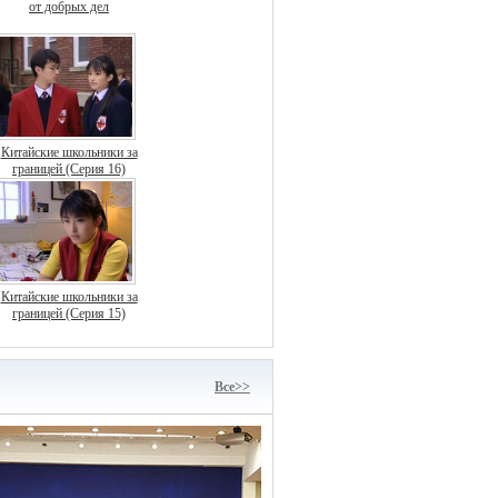
от добрых дел
Китайские школьники за
границей (Серия 16)
Китайские школьники за
границей (Серия 15)
Bce>>