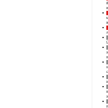
ф
и
к
м
д
С
з
п
с
с
р
и
з
п