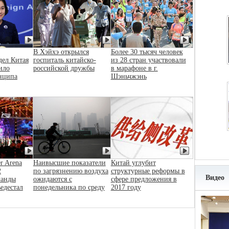
В Хэйхэ открылся
Более 30 тысяч человек
дел Китая
госпиталь китайско-
из 28 стран участвовали
ило
российской дружбы
в марафоне в г.
нципа
Шэньчжэнь
r Arena
Наивысшие показатели
Китай углубит
2
по загрязнению воздуха
структурные реформы в
Видео
манды
ожидаются с
сфере предложения в
ьедестал
понедельника по среду
2017 году