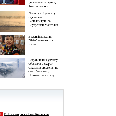
1
В Лхасе открылся 6-ой Китайский