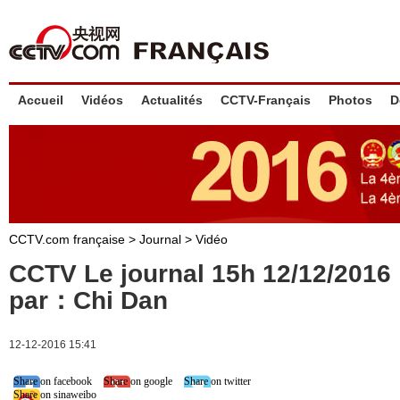
Accueil
Vidéos
Actualités
CCTV-Français
Photos
D
CCTV.com française
>
Journal
>
Vidéo
CCTV Le journal 15h 12/12/201
par：Chi Dan
12-12-2016 15:41
Share on facebook
Share on google
Share on twitter
Share on sinaweibo