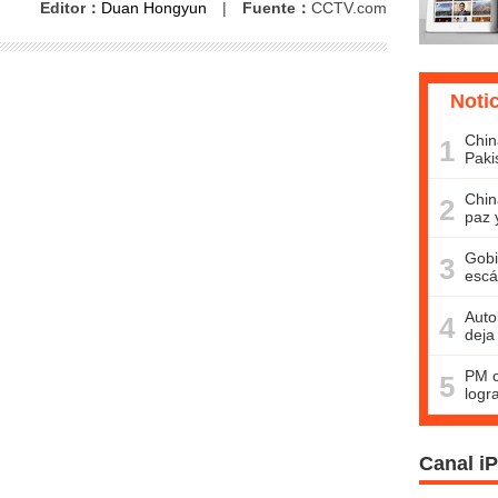
Editor：
Duan Hongyun
|
Fuente：
CCTV.com
Noti
Chin
1
Paki
Chin
2
paz 
Gobi
3
escá
Auto
4
deja
PM c
5
logr
Canal i