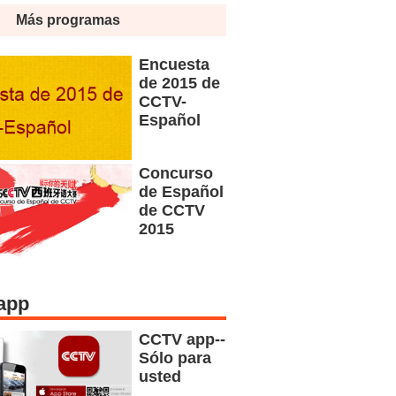
Más programas
Encuesta
de 2015 de
CCTV-
Español
Concurso
de Español
de CCTV
2015
app
CCTV app--
Sólo para
usted