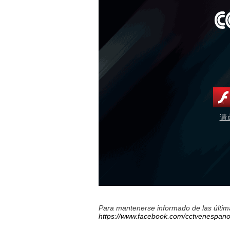
请
Para mantenerse informado de las última
https://www.facebook.com/cctvenespano