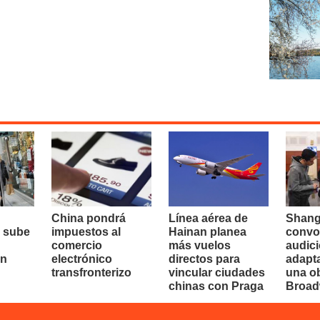
China pondrá
Línea aérea de
Shang
 sube
impuestos al
Hainan planea
convo
comercio
más vuelos
audici
en
electrónico
directos para
adapt
transfronterizo
vincular ciudades
una o
chinas con Praga
Broa