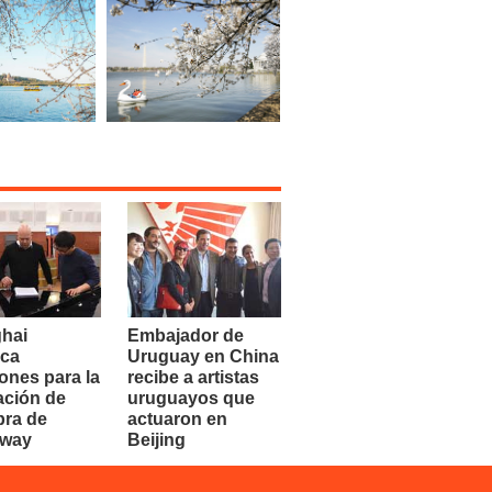
hai
Embajador de
ca
Uruguay en China
ones para la
recibe a artistas
ación de
uruguayos que
bra de
actuaron en
dway
Beijing