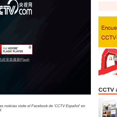
点此安装最新Flash
CCTV 
s noticias visite el Facebook de 'CCTV Español' en
l