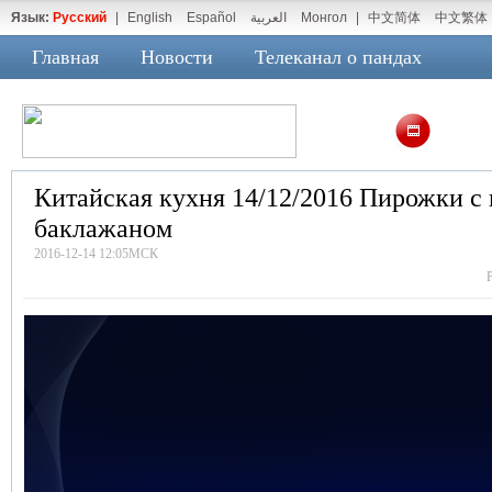
Язык:
Русский
|
English
Español
العربية
Монгол
|
中文简体
中文繁体
Главная
Новости
Телеканал о пандах
Китайская кухня 14/12/2016 Пирожки с 
баклажаном
2016-12-14 12:05МСК