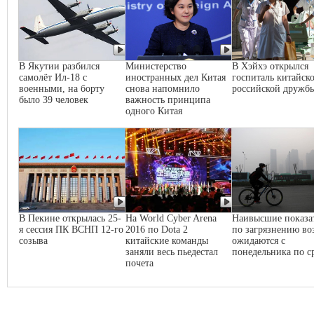
В Якутии разбился
Министерство
В Хэйхэ открылся
самолёт Ил-18 с
иностранных дел Китая
госпиталь китайско
военными, на борту
снова напомнило
российской дружб
было 39 человек
важность принципа
одного Китая
В Пекине открылась 25-
На World Cyber Arena
Наивысшие показа
я сессия ПК ВСНП 12-го
2016 по Dota 2
по загрязнению во
созыва
китайские команды
ожидаются с
заняли весь пьедестал
понедельника по с
почета