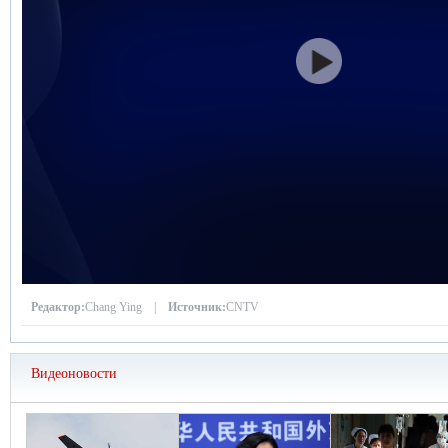
Редактор:
Chang Ying |
Источник:
CNTV
Видеоновости