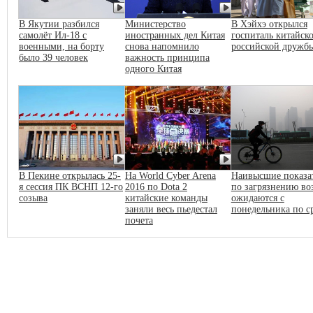
В Якутии разбился
Министерство
В Хэйхэ открылся
самолёт Ил-18 с
иностранных дел Китая
госпиталь китайско
военными, на борту
снова напомнило
российской дружб
было 39 человек
важность принципа
одного Китая
В Пекине открылась 25-
На World Cyber Arena
Наивысшие показа
я сессия ПК ВСНП 12-го
2016 по Dota 2
по загрязнению во
созыва
китайские команды
ожидаются с
заняли весь пьедестал
понедельника по с
почета