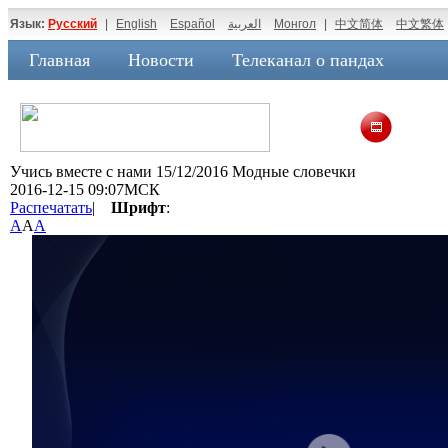
Язык:
Русский
|
English
Español
العربية
Монгол
|
中文简体
中文繁体
Главная
Новости
Телеканал о пандах
Учись вместе с нами 15/12/2016 Модные словечки
2016-12-15 09:07МСК
Распечатать
|
Шрифт
:
A
A
A