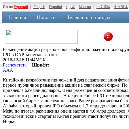
Язык:
Русский
|
English
Español
العربية
Монгол
|
中文简体
中文繁体
Главная
Новости
Телеканал о пандах
Размещение акций разработчика селфи-приложений стало кр
IPO в ОАР за несколько лет
2016-12-16 11:44МСК
Распечатать
|
Шрифт
:
A
A
A
Китайский разработчик приложений для редактирования фотогр
первое публичное размещение акций на сянганской бирже. По
привлекла 629 млн долларов. Цена размещения соответствова
заявленного ранее диапазона. Это крупнейшее IPO технологич
сянганской бирже за последние годы. Ранее рекордсменом был
Alibaba, который провел IPO объемом в 1,7 млрд долларов в 20
Meitu по итогам размещения оценивается в 4,6 млрд долларов.
технологические стартапы Китая предпочитают получать лис
Йорке.