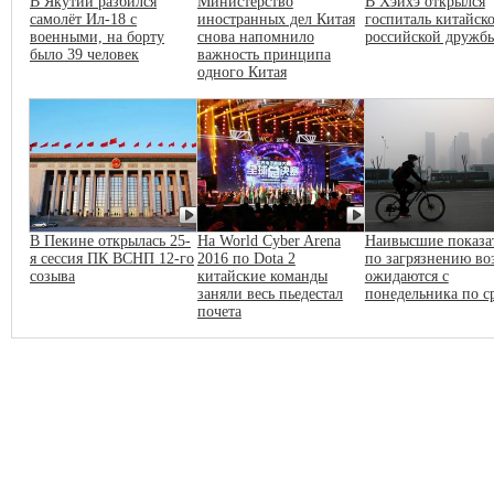
В Якутии разбился
Министерство
В Хэйхэ открылся
самолёт Ил-18 с
иностранных дел Китая
госпиталь китайско
военными, на борту
снова напомнило
российской дружб
было 39 человек
важность принципа
одного Китая
В Пекине открылась 25-
На World Cyber Arena
Наивысшие показа
я сессия ПК ВСНП 12-го
2016 по Dota 2
по загрязнению во
созыва
китайские команды
ожидаются с
заняли весь пьедестал
понедельника по с
почета