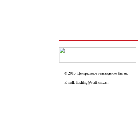
© 2016, Центральное телевидение Китая.
E-mail: liusiting@staff.cntv.cn