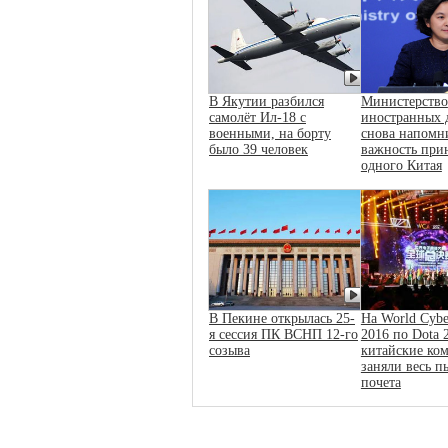
В Якутии разбился
Министерство
самолёт Ил-18 с
иностранных 
военными, на борту
снова напомн
было 39 человек
важность при
одного Китая
В Пекине открылась 25-
На World Cybe
я сессия ПК ВСНП 12-го
2016 по Dota 
созыва
китайские ко
заняли весь п
почета