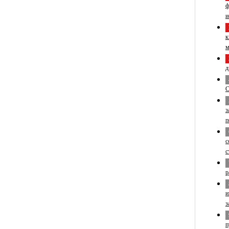
ф
и
к
м
д
С
з
п
с
с
р
и
з
п