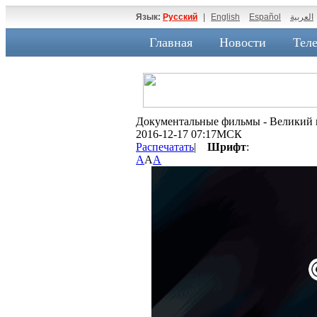
Язык:
Русский
|
English
Español
العربية
Главная
Новости
Теле
Документальные фильмы - Великий п
2016-12-17 07:17МСК
Распечатать
|
Шрифт
:
A
A
A