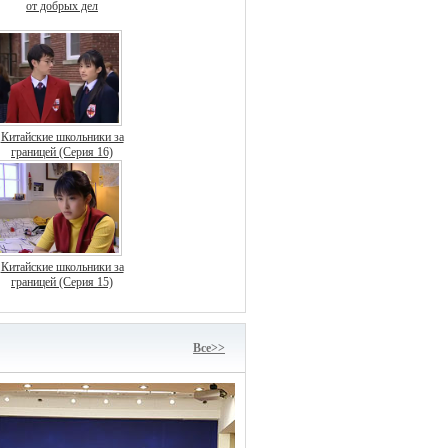
от добрых дел
Китайские школьники за
границей (Серия 16)
Китайские школьники за
границей (Серия 15)
Bce>>