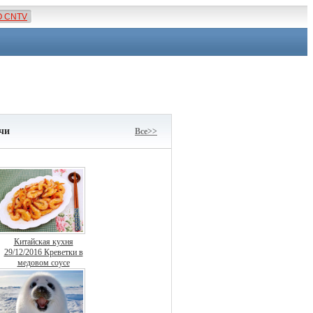
О CNTV
чи
Все>>
Китайская кухня
29/12/2016 Креветки в
медовом соусе