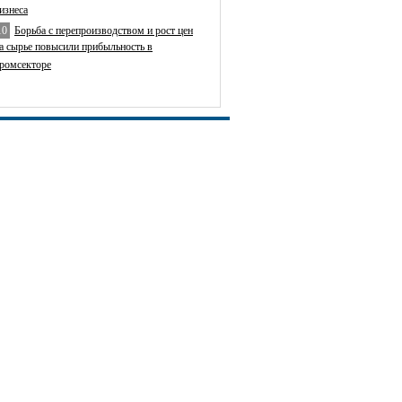
изнеса
10
Борьба с перепроизводством и рост цен
а сырье повысили прибыльность в
ромсекторе