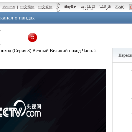
Монгол
|
中文简体
中文繁体
канал о пандах
оход (Серия 8) Вечный Великий поход Часть 2
Переда