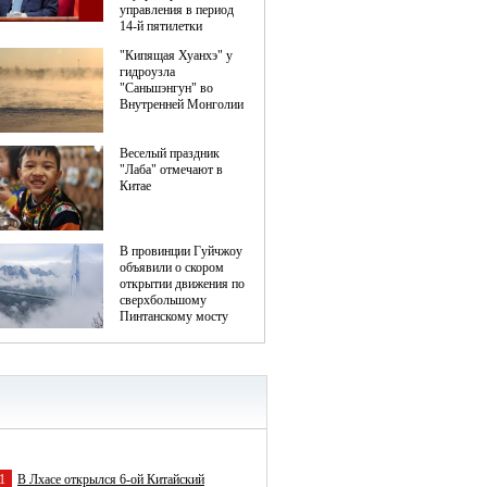
1
В Лхасе открылся 6-ой Китайский