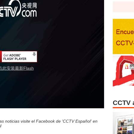
点此安装最新Flash
CCTV 
s noticias visite el Facebook de 'CCTV Español' en
l