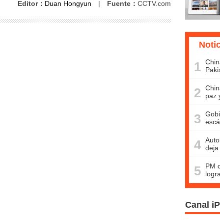
Editor：
Duan Hongyun
|
Fuente：
CCTV.com
Noti
Chin
1
Paki
Chin
2
paz 
Gobi
3
escá
Auto
4
deja
PM c
5
logr
Canal i