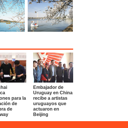
hai
Embajador de
ca
Uruguay en China
ones para la
recibe a artistas
ación de
uruguayos que
bra de
actuaron en
dway
Beijing