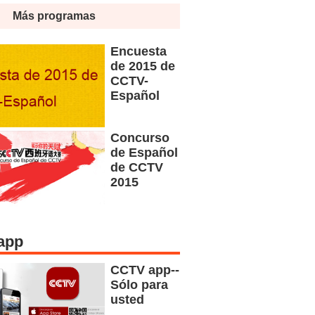
Más programas
Encuesta
de 2015 de
CCTV-
Español
Concurso
de Español
de CCTV
2015
app
CCTV app--
Sólo para
usted