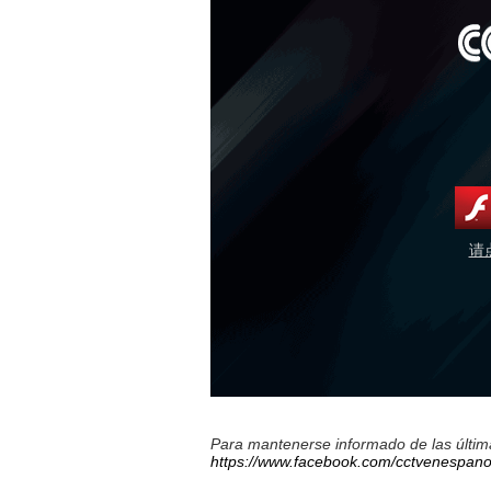
请
Para mantenerse informado de las última
https://www.facebook.com/cctvenespano