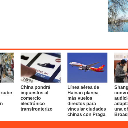
China pondrá
Línea aérea de
Shang
 sube
impuestos al
Hainan planea
convo
comercio
más vuelos
audici
en
electrónico
directos para
adapt
transfronterizo
vincular ciudades
una o
chinas con Praga
Broa