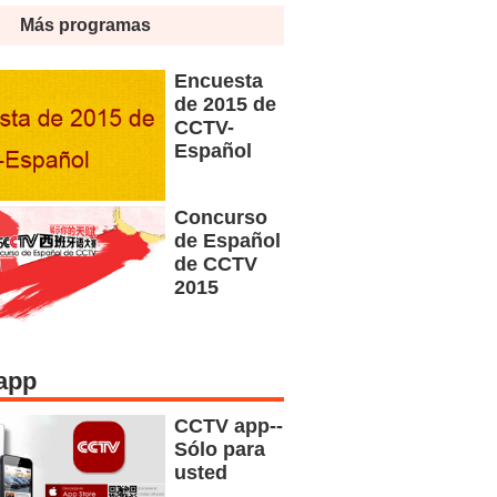
Más programas
Encuesta
de 2015 de
CCTV-
Español
Concurso
de Español
de CCTV
2015
app
CCTV app--
Sólo para
usted