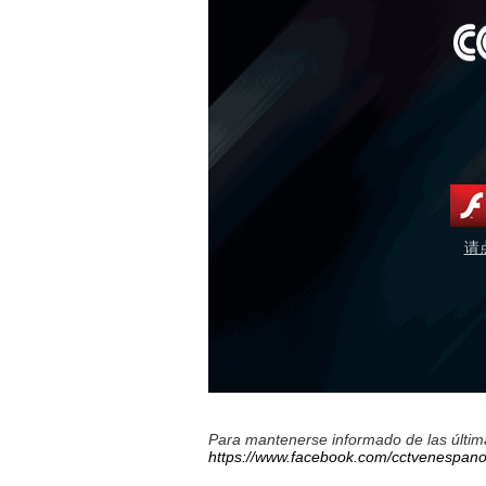
请
Para mantenerse informado de las última
https://www.facebook.com/cctvenespano