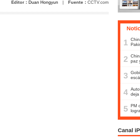
Editor：
Duan Hongyun
|
Fuente：
CCTV.com
Noti
Chin
1
Paki
Chin
2
paz 
Gobi
3
escá
Auto
4
deja
PM c
5
logr
Canal i