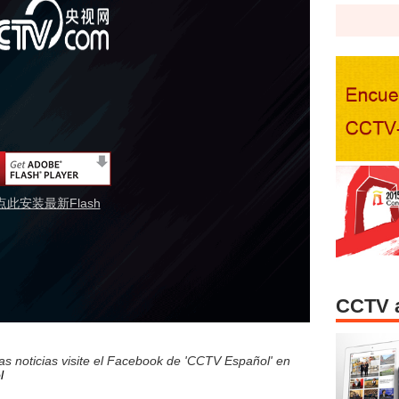
点此安装最新Flash
CCTV 
s noticias visite el Facebook de 'CCTV Español' en
l