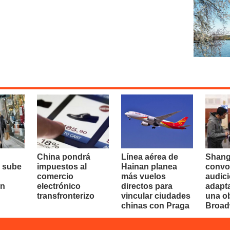
China pondrá
Línea aérea de
Shang
 sube
impuestos al
Hainan planea
convo
comercio
más vuelos
audici
en
electrónico
directos para
adapt
transfronterizo
vincular ciudades
una o
chinas con Praga
Broa