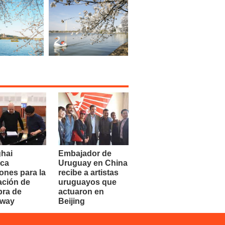
hai
Embajador de
ca
Uruguay en China
ones para la
recibe a artistas
ación de
uruguayos que
bra de
actuaron en
dway
Beijing